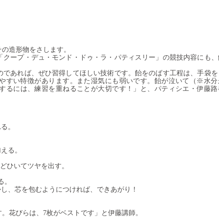
その造形物をさします。
「クープ・デュ・モンド・ドゥ・ラ・パティスリー」の競技内容にも、
のであれば、ぜひ習得してほしい技術です。飴をのばす工程は、手袋を
やすい特徴があります。また湿気にも弱いです。飴が泣いて（※水分
するには、練習を重ねることが大切です！」と、パティシエ・伊藤路
れる。
加える。
回ほどひいてツヤを出す。
。
る。
かし、芯を包むようにつければ、で
きあがり！
す。花びらは、7枚がベストです」と伊藤講師。