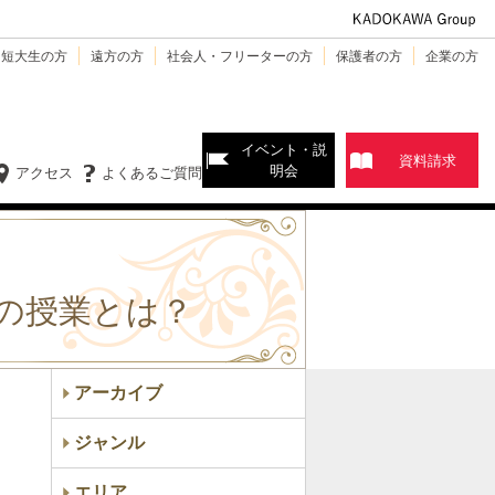
・短大生の方
遠方の方
社会人・フリーターの方
保護者の方
企業の方
イベント・説
資料請求
明会
アクセス
よくあるご質問
の授業とは？
アーカイブ
ジャンル
エリア