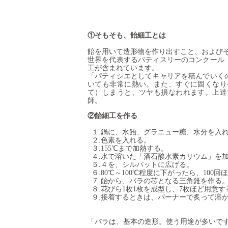
①そもそも、飴細工とは
飴を用いて造形物を作り出すこと、および
世界を代表するパティスリーのコンクール
工が含まれています。
「パティシエとしてキャリアを積んでいく
いても非常に熱い。また、すぐに固くなり
て）しまうと、ツヤも損なわれます。
上達
師。
②飴細工を作る
　　１.
鍋に、水飴、グラニュー糖、水分を入
　　２.
色素を入れる。
　　３.
155℃まで加熱する。
　　４.水で溶いた「酒石酸水素カリウム」を
　　５.４を、シルパットに広げる。
　　６.80℃～100℃程度に下がったら、100
　　７.飴から、バラの芯となる三角錐を作る
　　８.花びら1枚1枚を成型し、7枚ほど用意す
　　９.
接着するときは、バーナーで炙って溶
「バラは、基本の造形。使う用途が多いで