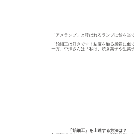
「アメランプ」と呼ばれるランプに飴を当て
「飴細工は好きです！粘度を触る感覚に似
一方、中澤さんは「私は、焼き菓子や生菓
――― 「飴細工」を上達する方法は？