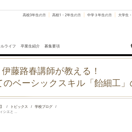
高校3年生の方
高校1・2年生の方
中学３年生の方
大学生
ールライフ
卒業生紹介
募集要項
＞伊藤路春講師が教える！
てのベーシックスキル「飴細工」
】
/
トピックス
/
学校ブログ
/
エと ...