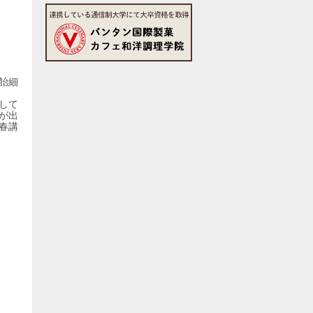
飴細
して
が出
春講