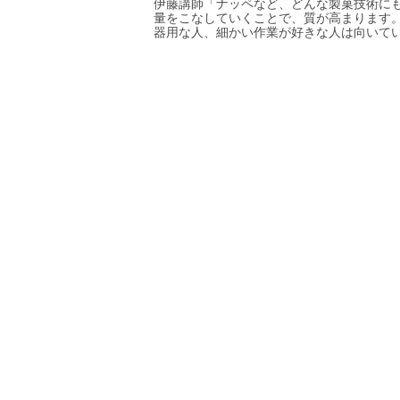
伊藤講師「ナッペなど、どんな製菓技術に
量をこなしていくことで、質が高まります
器用な人、細かい作業が好きな人は向いて