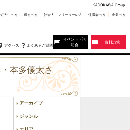
・短大生の方
遠方の方
社会人・フリーターの方
保護者の方
企業の方
イベント・説
資料請求
明会
アクセス
よくあるご質問
年・本多優太さ
アーカイブ
ジャンル
エリア