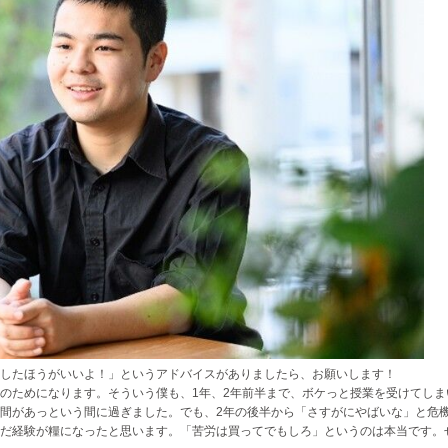
したほうがいいよ！」というアドバイスがありましたら、お願いします！
のためになります。そういう僕も、1年、2年前半まで、ボケっと授業を受けてしま
間があっという間に過ぎました。でも、2年の後半から「さすがにやばいな」と危
だ経験が糧になったと思います。「苦労は買ってでもしろ」というのは本当です。