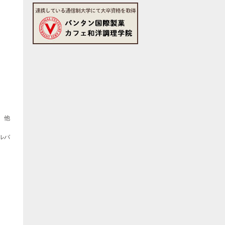
、他
ルバ