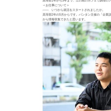
高等部1年から3年まで、江の島のカフェで調理の
＜お仕事について＞
―― いつから就活をスタートされましたか。
高等部2年の5月からです。バンタン主催の「企業
から情報収集できたと思います。