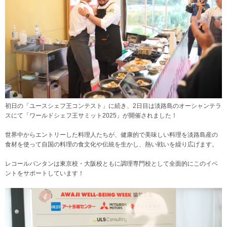
初日の「ユースシェフ王コンテスト」に続き、2日目は淡路島のオーシャンテラ
スにて「ワールドシェフ王サミット2025」が開催されました！
世界中からエントリーした料理人たちが、健康的で美味しい料理を淡路島産の
食材を使って自国の料理の食文化や伝統を生かし、熱い戦いを繰り広げます。
レコールバンタンは東京校・大阪校ともに調理専門校として全面的にこのイベ
ントをサポートしています！