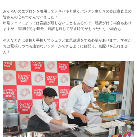
おそろいのエプロンを着用してテキパキと動くバンタン生たちの姿は審査員の
皆さんの心もつかんでいました！
出場シェフによっては言語が通じないこともあるので、通訳が付く場合もあり
ますが、調理時間は45分。通訳を通して話す時間がもったいない場合も。
そんなときは身振り手振りでシェフと意思疎通をする必要があります。学生た
ちは緊張しつつも適切なアシストができるように目配り、気配りを忘れませ
ん！