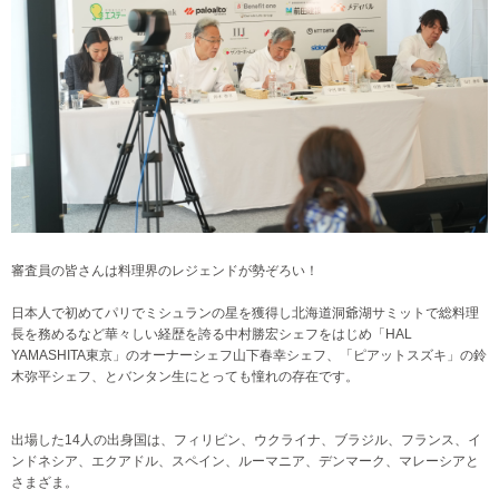
審査員の皆さんは料理界のレジェンドが勢ぞろい！
日本人で初めてパリでミシュランの星を獲得し北海道洞爺湖サミットで総料理
長を務めるなど華々しい経歴を誇る中村勝宏シェフをはじめ「HAL
YAMASHITA東京」のオーナーシェフ山下春幸シェフ、「ピアットスズキ」の鈴
木弥平シェフ、とバンタン生にとっても憧れの存在です。
出場した14人の出身国は、フィリピン、ウクライナ、ブラジル、フランス、イ
ンドネシア、エクアドル、スペイン、ルーマニア、デンマーク、マレーシアと
さまざま。