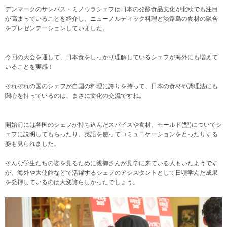
デンマークのサンパス・ミノウラシェフは日本の発酵食品文化が北欧でも注目
が高まっていることを紹介し、ニューノルディック料理と淡路島の食材の融合
をプレゼンテーションしていました。
今回の大会を通して、日本食をしっかり理解しているシェフが海外にも増えて
いることを実感！
それぞれの国のシェフが自国の料理に誇りを持って、日本の食材や調理法にも
関心を持っているのは、まさに文化の交流ですね。
開始前には各国のシェフが持ち込んだスパイスや食材、モールド(型)についてシ
ェフに説明してもらったり、英語を使ってコミュニケーションをとったりする
姿も見られました。
そんな学生たちの姿を見るために親御さんが見学に来ている人もいたようです
が、海外や大使館などで活躍するシェフのアシスタントとして日頃学んだ成果
を発揮しているのは大変誇らしかったでしょう。