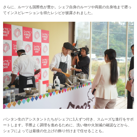
さらに、ルーツも国際色が豊か。シェフ自身のルーツや両親の出身地まで遡っ
てインスピレーションを得たレシピが披露されました。
バンタン生のアシスタントたちがシェフに1人ずつ付き、スムーズな進行をサポ
ートします。手際よく調理を進めるために、洗い物や火加減の確認などから、
シェフによっては最後の仕上げの飾り付けまで任せることも。