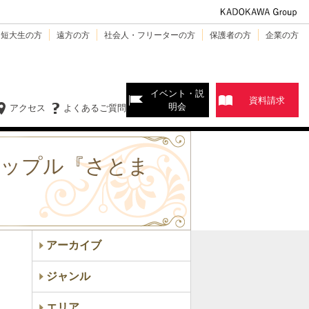
・短大生の方
遠方の方
社会人・フリーターの方
保護者の方
企業の方
イベント・説
資料請求
明会
アクセス
よくあるご質問
カップル『さとま
アーカイブ
ジャンル
エリア