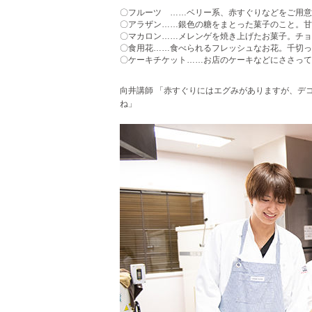
〇フルーツ ……ベリー系、赤すぐりなどをご用意
〇アラザン……銀色の糖をまとった菓子のこと。甘
〇マカロン……メレンゲを焼き上げたお菓子。チョ
〇食用花……食べられるフレッシュなお花。千切っ
〇ケーキチケット……お店のケーキなどにささって
向井講師 「赤すぐりにはエグみがありますが、デ
ね」