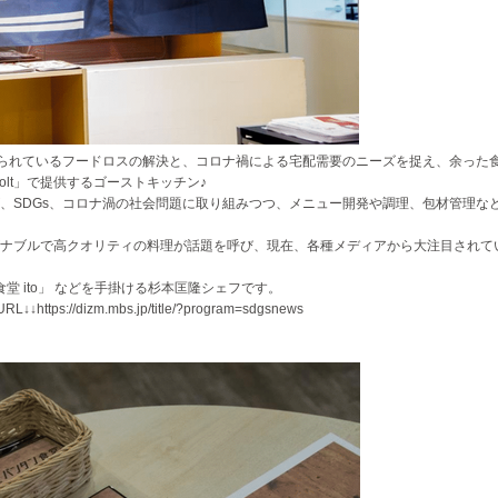
げられているフードロスの解決と、コロナ禍による宅配需要のニーズを捉え、余った
lt」で提供するゴーストキッチン♪
、SDGs、コロナ渦の社会問題に取り組みつつ、メニュー開発や調理、包材管理な
ナブルで高クオリティの料理が話題を呼び、現在、各種メディアから大注目されて
堂 ito」 などを手掛ける杉本匡隆シェフです。
/dizm.mbs.jp/title/?program=sdgsnews