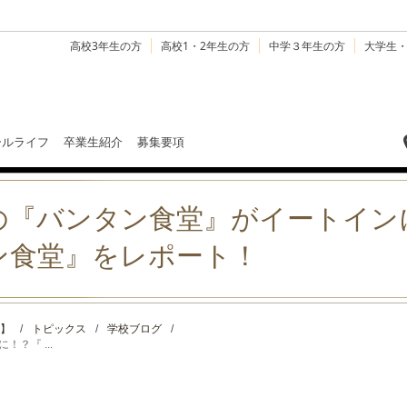
高校3年生の方
高校1・2年生の方
中学３年生の方
大学生
ールライフ
卒業生紹介
募集要項
の『バンタン食堂』がイートイン
ン食堂』をレポート！
】
/
トピックス
/
学校ブログ
/
？『 ...