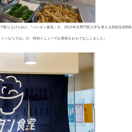
』で取り上げられた 『バンタン食堂』が、2023年次専門部入学を考える高校生&関係
トインならでは』の、特別メニューでお客様をおもてなししました♪