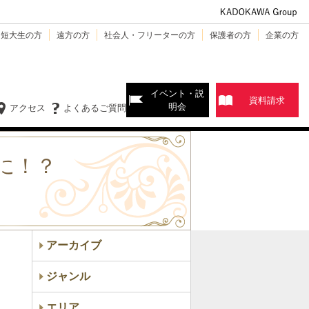
・短大生の方
遠方の方
社会人・フリーターの方
保護者の方
企業の方
イベント・説
資料請求
明会
アクセス
よくあるご質問
に！？
アーカイブ
ジャンル
エリア