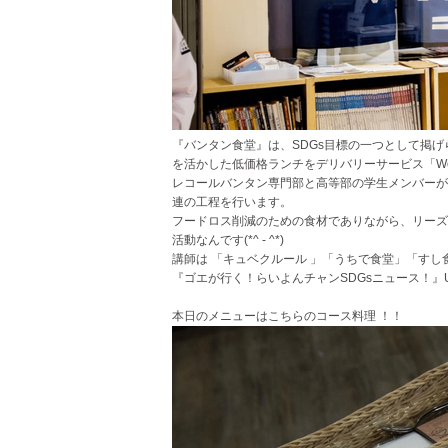
『バンタン食堂』は、SDGs目標の一つとして掲
を活かした低価格ランチをデリバリーサービス「Wo
レコールバンタン専門部と高等部の学生メンバーが
連の工程を行います。
フードロス削減のための食材でありながら、リーズ
活動なんです(*^ - ^*)
講師は 「キュベクルール 」「うちで食堂」「すし食
『ゴエが行く！らいよんチャンSDGsニュース！』URL↓↓https:/
本日のメニューはこちらのコース料理 ！！