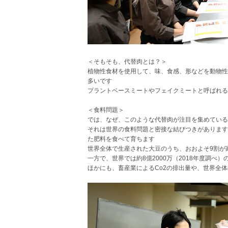
＜そもそも、代替肉とは？＞
植物性食材を使用して、味、食感、形などを動物性
多いです
プラントベースミートやフェイクミートと呼ばれる
＜食料問題＞
では、なぜ、このような代替肉が注目を集めている
それは世界の食料問題と密接な結びつきがあります
た肥料を食べて育ちます
世界全体で生産された大豆のうち、おおよそ9割が
一方で、世界では約8億2000万（2018年度調
ほかにも、畜産業によるCo2の排出量や、世界全