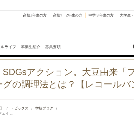
高校3年生の方
高校1・2年生の方
中学３年生の方
大学生
ールライフ
卒業生紹介
募集要項
SDGsアクション。大豆由来「
ーグの調理法とは？【レコールバ
】
/
トピックス
/
学校ブログ
/
イ ...