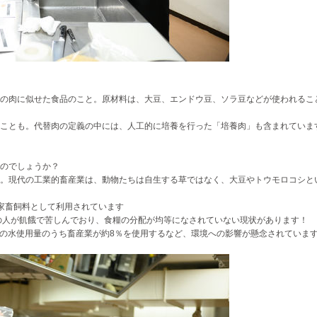
の肉に似せた食品のこと。原材料は、大豆、エンドウ豆、ソラ豆などが使われるこ
ことも。代替肉の定義の中には、人工的に培養を行った「培養肉」も含まれていま
のでしょうか？
。現代の工業的畜産業は、動物たちは自生する草ではなく、大豆やトウモロコシと
家畜飼料として利用されています
べ）の人が飢餓で苦しんでおり、食糧の分配が均等になされていない現状があります！
体の水使用量のうち畜産業が約8％を使用するなど、環境への影響が懸念されていま