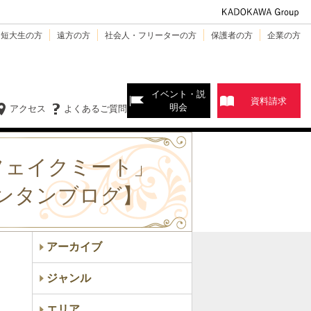
・短大生の方
遠方の方
社会人・フリーターの方
保護者の方
企業の方
イベント・説
資料請求
明会
アクセス
よくあるご質問
フェイクミート」
ンタンブログ】
アーカイブ
ジャンル
エリア