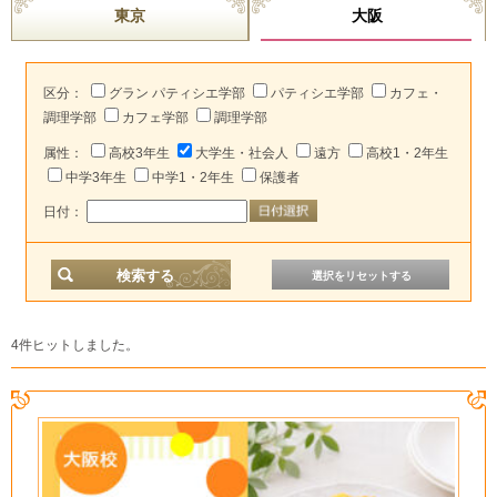
東京
大阪
区分：
グラン パティシエ学部
パティシエ学部
カフェ・
調理学部
カフェ学部
調理学部
属性：
高校3年生
大学生・社会人
遠方
高校1・2年生
中学3年生
中学1・2年生
保護者
日付：
4件ヒットしました。