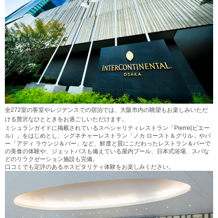
全272室の客室やレジデンスでの宿泊では、大阪市内の眺望もお楽しみいただ
ける贅沢なひとときをお過ごしいただけます。
ミシュランガイドに掲載されているスペシャリティレストラン「Pierre(ピエー
ル）」をはじめとし、シグネチャーレストラン「ノカ ロースト＆グリル」やバ
ー「アディ ラウンジ＆バー」など、鮮度と質にこだわったレストラン＆バーで
の美食の体験や、ジェットバスも備えている屋内プール、日本式浴場、スパな
どのリラクゼーション施設も完備。
口コミでも定評のあるホスピタリティ体験をお楽しみください。