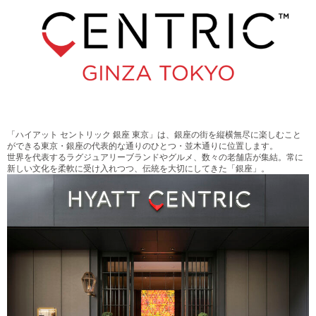
「ハイアット セントリック 銀座 東京」は、銀座の街を縦横無尽に楽しむこと
ができる東京・銀座の代表的な通りのひとつ・並木通りに位置します。
世界を代表するラグジュアリーブランドやグルメ、数々の老舗店が集結。常に
新しい文化を柔軟に受け入れつつ、伝統を大切にしてきた「銀座」。