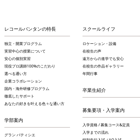
レコールバンタンの特長
スクールライフ
独立・開業プログラム
ロケーション・設備
実習中心の授業について
在校生の声
安心の個別実習
遠方からの進学でも安心
現役プロ講師100%のこだわり
在校生の作品ギャラリー
選べる通い方
年間行事
企業コラボレーション
国内・海外研修プログラム
卒業生紹介
徹底したサポート
あなたの好きを叶える⾊々な通い⽅
募集要項・入学案内
学部案内
入学資格 / 募集コース&定員
入学までの流れ
グラン パティシエ
特別先行入試／AO入試