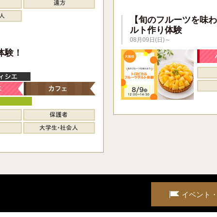
【旬のフルーツを味わ
ルト作り体験
08月09日(日)～
】
体験！
イベント