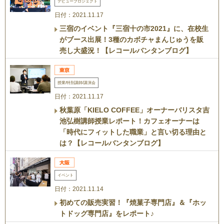
デビュープロジェクト
日付：2021.11.17
三宿のイベント『三宿十の市2021』に、在校生
がブース出展！3種のカボチャまんじゅうを販
売し大盛況！【レコールバンタンブログ】
授業/特別講師/講演会
日付：2021.11.17
秋葉原「KIELO COFFEE」オーナーバリスタ吉
池弘樹講師授業レポート！カフェオーナーは
「時代にフィットした職業」と言い切る理由と
は？【レコールバンタンブログ】
イベント
日付：2021.11.14
初めての販売実習！『焼菓子専門店』＆『ホッ
トドッグ専門店』をレポート♪