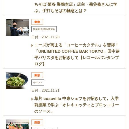
ちそば 菊谷 巣鴨本店」店主・菊谷修さんに学
ぶ。手打ちそばの極意とは？
授業/特別講師/講演会
日付：2021.11.28
ニーズが高まる「コーヒーカクテル」を習得！
「UNLIMITED COFFEE BAR TOKYO」田中恭
平バリスタをお招きして【レコールバンタンブ
ログ】
イベント
日付：2021.11.21
草片 cusavilla 中東シェフをお招きして。入学
前授業で学ぶ「オレキエッティとブロッコリー
のソース」