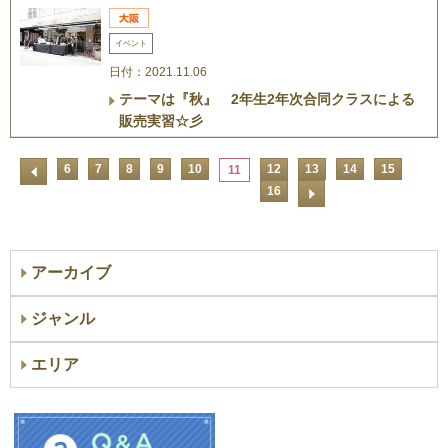
イベント
日付：2021.11.06
テーマは『秋』 2年生2年次合同クラスによる
販売実習☆彡
6
7
8
9
10
12
13
14
15
11
16
アーカイブ
ジャンル
エリア