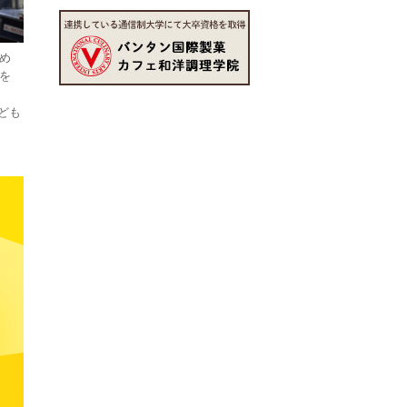
決め
1を
ども