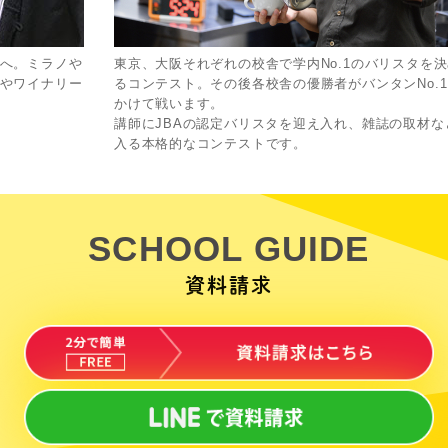
へ。ミラノや
東京、大阪それぞれの校舎で学内No.1のバリスタを
やワイナリー
るコンテスト。その後各校舎の優勝者がバンタンNo.
かけて戦います。
講師にJBAの認定バリスタを迎え入れ、雑誌の取材な
入る本格的なコンテストです。
SCHOOL GUIDE
資料請求