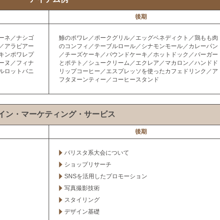
後期
ーネ／ナシゴ
鯵のポワレ／ポークグリル／エッグベネディクト／鶏もも肉
／アラビアー
のコンフィ／テーブルロール／シナモンモール／カレーパン
キンポワレプ
／チーズケーキ／パウンドケーキ／ホットドック／バーガー
ーヌ／フィナ
とポテト／シュークリーム／エクレア／マカロン／ハンドド
ルロットバニ
リップコーヒー／エスプレッソを使ったカフェドリンク／ア
フタヌーンティー／コーヒースタンド
イン・マーケティング・サービス
後期
バリスタ系大会について
ショップリサーチ
SNSを活用したプロモーション
写真撮影技術
スタイリング
デザイン基礎