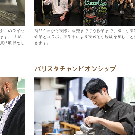
協会）のライセ
商品企画から実際に販売まで行う授業まで、様々な業
す。 JBA
企業とコラボ。在学中により実践的な経験を積むこと
資格取得をし
きます。
バリスタチャンピオンシップ