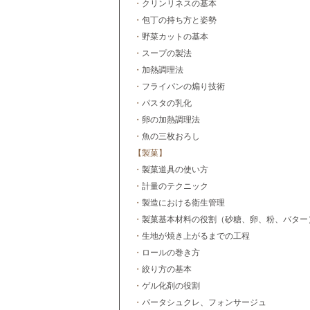
・
クリンリネスの基本
・
包丁の持ち方と姿勢
・
野菜カットの基本
・
スープの製法
・
加熱調理法
・
フライパンの煽り技術
・
パスタの乳化
・
卵の加熱調理法
・
魚の三枚おろし
【製菓】
・
製菓道具の使い方
・
計量のテクニック
・
製造における衛生管理
・
製菓基本材料の役割（砂糖、卵、粉、バター
・
生地が焼き上がるまでの工程
・
ロールの巻き方
・
絞り方の基本
・
ゲル化剤の役割
・
パータシュクレ、フォンサージュ