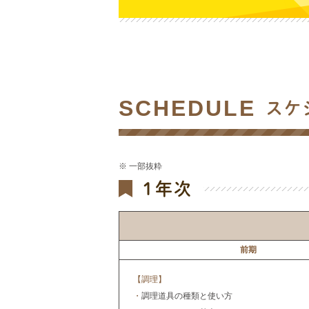
SCHEDULE
スケ
※ 一部抜粋
1年次
前期
【調理】
・
調理道具の種類と使い方