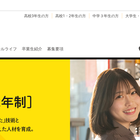
高校3年生の方
高校1・2年生の方
中学３年生の方
大学生
ールライフ
卒業生紹介
募集要項
2年制］
た」技術と
えた人材を育成。