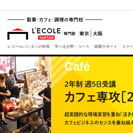
レコールバンタンの特長
学べる分野・コース
就職サポート
スク
Café
2年制 週5日受講
カフェ専攻［
超実践的な現場実習を重ね「活き
カフェビジネスのセンスを兼ね揃