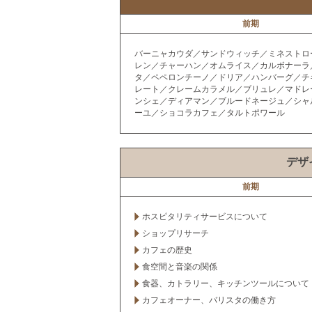
前期
バーニャカウダ／サンドウィッチ／ミネストロ
レン／チャーハン／オムライス／カルボナーラ
タ／ペペロンチーノ／ドリア／ハンバーグ／チ
レート／クレームカラメル／ブリュレ／マドレ
ンシェ／ディアマン／ブルードネージュ／シャ
ーユ／ショコラカフェ／タルトポワール
デザ
前期
ホスピタリティサービスについて
ショップリサーチ
カフェの歴史
食空間と音楽の関係
食器、カトラリー、キッチンツールについて
カフェオーナー、バリスタの働き方