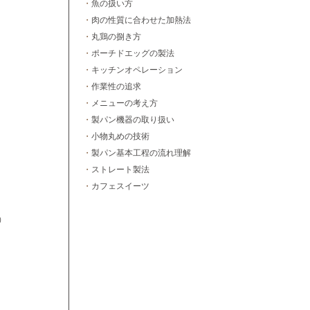
・
魚の扱い方
・
肉の性質に合わせた加熱法
・
丸鶏の捌き方
・
ポーチドエッグの製法
・
キッチンオペレーション
・
作業性の追求
・
メニューの考え方
・
製パン機器の取り扱い
・
小物丸めの技術
・
製パン基本工程の流れ理解
・
ストレート製法
・
カフェスイーツ
）