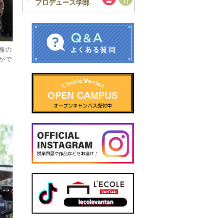
プロデュース学部
種の
がで