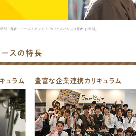
学部・専攻・コース
/
カフェ
/
カフェ＆バリスタ専攻［2年制］
コースの特長
キュラム
豊富な企業連携カリキュラム