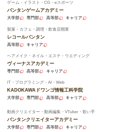
ゲーム・イラスト・CG・eスポーツ
バンタンゲームアカデミー
大学部
専門部
高等部
キャリア
製菓・カフェ・調理・飲食店開業
レコールバンタン
高等部
キャリア
ヘアメイク・ネイル・エステ・ウエディング
ヴィーナスアカデミー
専門部
高等部
キャリア
IT・プログラミング・AI・Web
KADOKAWAドワンゴ情報工科学院
大学部
専門部
高等部
キャリア
動画クリエイター・動画編集・VTuber・歌い手
バンタンクリエイターアカデミー
大学部
専門部
高等部
キャリア