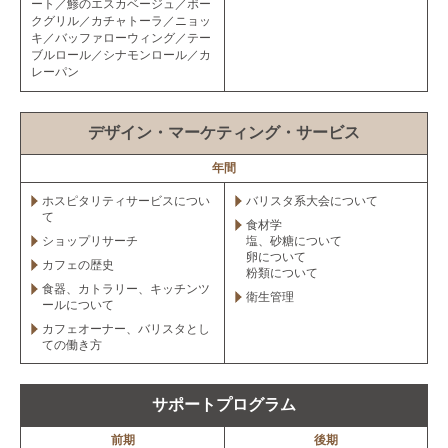
ート／鯵のエスカベージュ／ポー
クグリル／カチャトーラ／ニョッ
キ／バッファローウィング／テー
ブルロール／シナモンロール／カ
レーパン
デザイン・マーケティング・サービス
年間
ホスピタリティサービスについ
バリスタ系大会について
て
食材学
ショップリサーチ
塩、砂糖について
卵について
カフェの歴史
粉類について
食器、カトラリー、キッチンツ
衛生管理
ールについて
カフェオーナー、バリスタとし
ての働き方
サポートプログラム
前期
後期