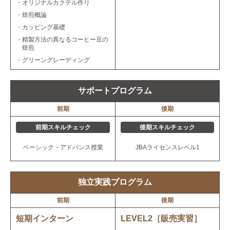
・
オリジナルカクテル作り
・
焙煎概論
・
カッピング基礎
・
精製方法の異なるコーヒー豆の
焙煎
・
グリーングレーディング
サポートプログラム
前期
後期
前期スキルチェック
後期スキルチェック
ベーシック・アドバンス授業
JBAライセンスレベル1
独立実践プログラム
前期
後期
短期インターン
LEVEL2［販売実習］