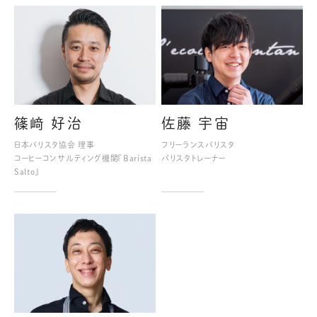
篠﨑 好治
佐藤 宇宙
日本バリスタ協会 理事
フリーランスバリスタ
コーヒーコンサルティング機関『Barista
バリスタトレーナー
Salto』