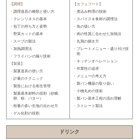
【調理】
【カフェフード】
・
調理道具の種類と使い方
・
煮込み料理の技術
・
クレンリネスの基本
・
スパイス＆食材の調理法
・
包丁の持ち方と姿勢
・
魚の扱い方
・
野菜カットの基本
・
肉の性質に合わせた加熱法
・
スープの製法
・
丸鶏の捌き方
・
加熱調理法
・
プレートメニュー・盛り付け技
術
・
フライパンの煽り技術
・
キッチンオペレーション
【製菓】
・
作業性の追求
・
製菓道具の使い方
・
メニューの考え方
・
計量のテクニック
・
製パン機器の取り扱い
・
製造における衛生管理
・
小物丸めの技術
・
製菓基本材料の役割（砂糖、
卵、粉、バター）
・
製パン基本工程の流れ理解
・
粉量の多い生地の合わせ方
・
ストレート製法
・
ゲル化剤の役割
ドリンク