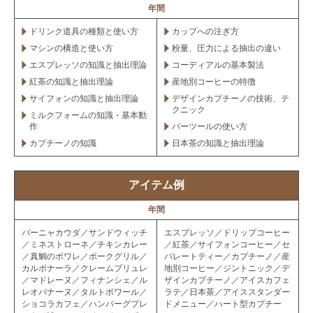
年間
ドリンク道具の種類と使い方
カップへの注ぎ方
マシンの構造と使い方
粉量、圧力による抽出の違い
エスプレッソの知識と抽出理論
コーディアルの基本製法
紅茶の知識と抽出理論
産地別コーヒーの特徴
サイフォンの知識と抽出理論
デザインカプチーノの技術、テ
クニック
ミルクフォームの知識・基本動
作
バーツールの使い方
カプチーノの知識
日本茶の知識と抽出理論
アイテム例
年間
バーニャカウダ／サンドウィッチ
エスプレッソ／ドリップコーヒー
／ミネストローネ／チキンカレー
／紅茶／サイフォンコーヒー／セ
／真鯛のポワレ／ポークグリル／
パレートティー／カプチーノ／産
カルボナーラ／クレームブリュレ
地別コーヒー／ジントニック／デ
／マドレーヌ／フィナンシェ／ル
ザインカプチーノ／アイスカフェ
レオバナーヌ／タルトポワール／
ラテ／日本茶／アイススタンダー
ショコラカフェ／ハンバーグプレ
ドメニュー／ハート型カプチー