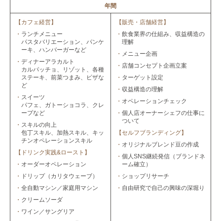
年間
【カフェ経営】
【販売・店舗経営】
・
ランチメニュー
・
飲食業界の仕組み、収益構造の
パスタバリエーション、パンケ
理解
ーキ、ハンバーガーなど
・
メニュー企画
・
ディナーアラカルト
・
店舗コンセプト企画立案
カルパッチョ、リゾット、各種
ステーキ、前菜つまみ、ピザな
・
ターゲット設定
ど
・
収益構造の理解
・
スイーツ
・
オペレーションチェック
パフェ、ガトーショコラ、クレ
ープなど
・
個人店オーナーシェフの仕事に
ついて
・
スキルの向上
包丁スキル、加熱スキル、キッ
【セルフブランディング】
チンオペレーションスキル
・
オリジナルブレンド豆の作成
【ドリンク実践&ロースト】
・
個人SNS継続発信（ブランドネ
・
オーダーオペレーション
ーム確立）
・
ドリップ（カリタウェーブ）
・
ショップリサーチ
・
全自動マシン／家庭用マシン
・
自由研究で自己の興味の深堀り
・
クリームソーダ
・
ワイン／サングリア