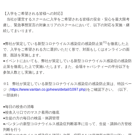
【入学をご希望される皆様への対応】
当社が運営するスクールに入学をご希望される皆様の安全・安心を最大限考
慮し、緊急事態宣言の対象エリアのスクールにおいて、以下の対応を実施・継
続してまいります。
※1
●弊社が策定している新型コロナウイルス感染症の感染防止策
を徹底した上
で、入学をご希望される方に選択いただく形で、対面もしくはオンラインの面
接、面談を実施します。
●イベントにおいても、弊社が策定している新型コロナウイルス感染症の感染防
止策を徹底した上で実施いたします。また、会場キャパシティーの半分以下を
参加人数とし実施します。
※1 弊社が策定している新型コロナウイルス感染症の感染防止策は、特設ペー
ジ（
https://www.vantan.co.jp/news/detail/1097.php
)をご確認下さい。（以下、
一部抜粋）
●毎日の校舎の消毒
●校舎入り口でのマスク着用の徹底
●生徒の方の毎日の検温・体調管理
●バンタンの新型コロナウイルス感染症判断基準に沿って、生徒・講師の方登校
判断を行う