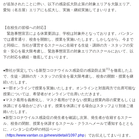
が追加されたことに伴い、以下の感染拡大防止策の対象エリアを大阪エリア、
愛知（名古屋）エリアにも拡大し、実施・継続実施してまいります。
【在校生の皆様への対応】
緊急事態宣言による休業要請は、学校は対象外となっております。バンタン
では通常通り、校舎を開館し、授業を実施いたします。しかしながら、今まで
と同様に、当社が運営するスクールに在籍する生徒・講師の方・スタッフの安
全・安心を最大限考慮し、緊急事態宣言の対象エリアのスクールにおいて、以
下の対応を継続・徹底してまいります。
※1
●弊社が策定している新型コロナウイルス感染症の感染防止策
を徹底した上
で、生徒・講師の方・スタッフの安全を最大限考慮し、校舎の開館・授業を継
続いたします。
●一部オンラインで授業を実施いたします。オンラインと対面両方で出席可能な
授業については、希望者がオンラインで出席いただきます。
●マスク着用を義務化し、マスク着用ができない授業は授業内容の変更もしくは
休講にする場合がございます。授業を休講にする場合はスタッフより別途ご連
絡いたします。
●新型コロナウイルス感染症の発生者を確認し次第、発生者が在籍するスクー
ル、校舎の閉館、授業を休講するスクール・クラスへメールで通知するととも
に、バンタン公式HPの特設ページ
（
https://www.vantan.co.jp/news/detail/1097.php
）でお伝えしてまいります。