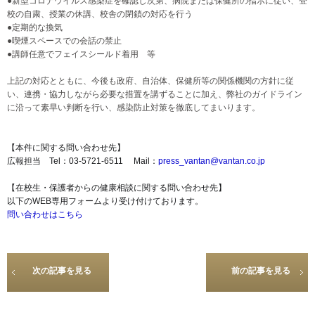
●新型コロナウイルス感染症を確認し次第、病院または保健所の指示に従い、登
校の自粛、授業の休講、校舎の閉鎖の対応を行う
●定期的な換気
●喫煙スペースでの会話の禁止
●講師任意でフェイスシールド着用 等
上記の対応とともに、今後も政府、自治体、保健所等の関係機関の方針に従
い、連携・協力しながら必要な措置を講ずることに加え、弊社のガイドライン
に沿って素早い判断を行い、感染防止対策を徹底してまいります。
【本件に関する問い合わせ先】
広報担当 Tel：03-5721-6511 Mail：
press_vantan@vantan.co.jp
【在校生・保護者からの健康相談に関する問い合わせ先】
以下のWEB専用フォームより受け付けております。
問い合わせはこちら
次の記事を見る
前の記事を見る