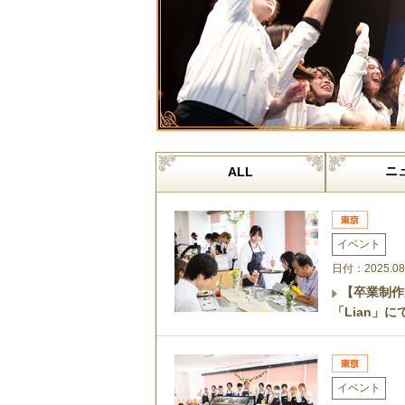
ニ
ALL
イベント
日付：2025.08
【卒業制作
「Lian」
イベント