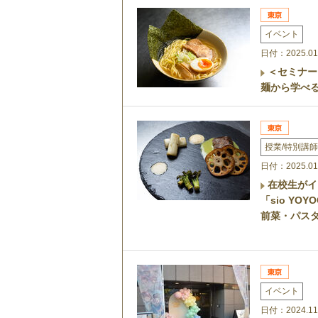
イベント
日付：2025.01
＜セミナー
麺から学べ
授業/特別講師
日付：2025.01
在校生がイ
「sio YO
前菜・パス
イベント
日付：2024.11