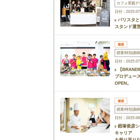
カフェ実践デ
日付：2025.07
バリスタと
スタンド運
授業/特別講師
日付：2025.07
【BRAND
プロデュー
OPEN。
授業/特別講師
日付：2025.06
鎧塚俊彦シ
キャリア
を振り返り