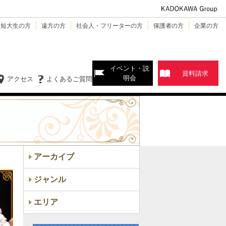
・短大生の方
遠方の方
社会人・フリーターの方
保護者の方
企業の方
イベント・説
資料請求
明会
アクセス
よくあるご質問
アーカイブ
ジャンル
エリア