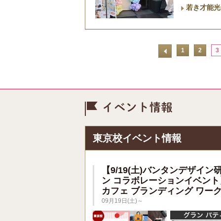
若き才能光
1
2
3
イベント情
東京校イベント情報
【9/19(土)バンタンデザイン
ン コラボレーションイベント
カフェ ブランディング ワー
09月19日(土)～