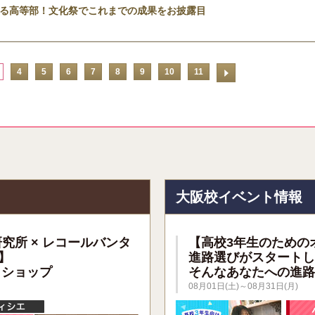
る高等部！文化祭でこれまでの成果をお披露目
4
5
6
7
8
9
10
11
報
大阪校イベント情報
研究所 × レコールバンタ
【高校3年生のための
】
進路選びがスタートし
クショップ
そんなあなたへの進路
08月01日(土)～08月31日(月)