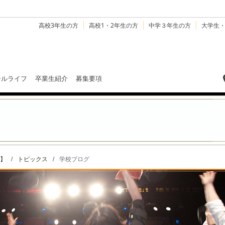
高校3年生の方
高校1・2年生の方
中学３年生の方
大学生
ールライフ
卒業生紹介
募集要項
】
/
トピックス
/
学校ブログ