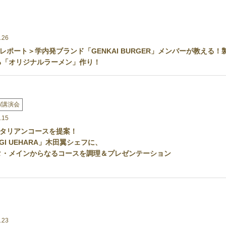
.26
レポート＞学内発ブランド「GENKAI BURGER」メンバーが教える！
る「オリジナルラーメン」作り！
/講演会
.15
タリアンコースを提案！
YOGI UEHARA」木田翼シェフに、
タ・メインからなるコースを調理＆プレゼンテーション
.23