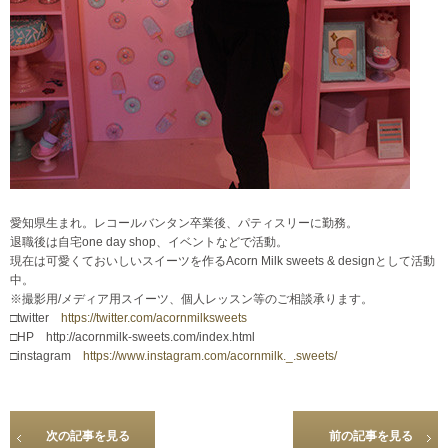
愛知県生まれ。レコールバンタン卒業後、パティスリーに勤務。
退職後は自宅one day shop、イベントなどで活動。
現在は可愛くておいしいスイーツを作るAcorn Milk sweets & designとして活動
中。
※撮影用/メディア用スイーツ、個人レッスン等のご相談承ります。
□twitter
https://twitter.com/acornmilksweets
□HP http://acornmilk-sweets.com/index.html
□instagram
https://www.instagram.com/acornmilk._.sweets/
次の記事を見る
前の記事を見る