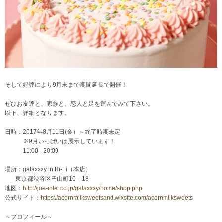
そして好評により9月末まで期間延長で開催！
ぜひお友達と、家族と、恋人と足を運んでみて下さい。
以下、詳細となります。
日時：2017年8月11日(金）～終了時期未定
※9月いっぱいは展示しています！
11:00 - 20:00
場所：galaxxxy in Hi-Fi（本店）
東京都渋谷区円山町10－18
地図：
http://joe-inter.co.jp/galaxxxy/home/shop.php
公式サイト：
https://acornmilksweetsand.wixsite.com/acornmilksweets
～プロフィール～