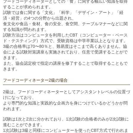
フードコーディネーターとしての「食」に関する幅広い知識を取得
することが求められます。
試験では食に関する「文化」「科学」「デザイン・アート」「経
済・経営」の4つの分野から出題され、
食文化や食品・食材、食の安全、食空間、テーブルマナーなどに関
する知識が問われます。
試験方法はコンピュータを利用したCBT（コンピューター・ベース
ド・テスティング）方式で、受験資格は中学卒業以上となります。
3級の合格率は70〜80％と、難易度はそこまで高くありません。協
会による試験対策講座も実施されており、任意で受講することがで
きます。
また、協会認定校で指定の講座を修了することで取得することもで
きます。
フードコーディネーター2級の場合
2級は、フードコーディネーターとしてアシスタントレベルの位置づ
けになっており、
より専門的な知識と実践的な企画力を身につけているかどうかが問
われます。
試験は1次と2次に分かれており、1次試験の合格者のみが2次試験に
進むことができます。
1次試験は3級と同様にコンピューターを使ったCBT方式で行われま