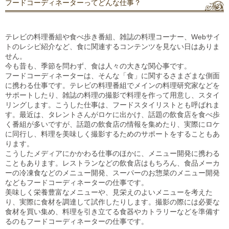
フードコーディネーターってどんな仕事？
テレビの料理番組や食べ歩き番組、雑誌の料理コーナー、Webサイ
トのレシピ紹介など、食に関連するコンテンツを見ない日はありま
せん。
今も昔も、季節を問わず、食は人々の大きな関心事です。
フードコーディネーターは、そんな「食」に関するさまざまな側面
に携わる仕事です。テレビの料理番組でメインの料理研究家などを
サポートしたり、雑誌の料理の撮影で料理を作って用意し、スタイ
リングします。こうした仕事は、フードスタイリストとも呼ばれま
す。最近は、タレントさんがロケに出かけ、話題の飲食店を食べ歩
く番組が多いですが、話題の飲食店の情報を集めたり、実際にロケ
に同行し、料理を美味しく撮影するためのサポートをすることもあ
ります。
こうしたメディアにかかわる仕事のほかに、メニュー開発に携わる
こともあります。レストランなどの飲食店はもちろん、食品メーカ
ーの冷凍食などのメニュー開発、スーパーのお惣菜のメニュー開発
などもフードコーディネーターの仕事です。
美味しく栄養豊富なメニューや、見栄えのよいメニューを考えた
り、実際に食材を調達して試作したりします。撮影の際には必要な
食材を買い集め、料理を引き立てる食器やカトラリーなどを準備す
るのもフードコーディネーターの仕事です。