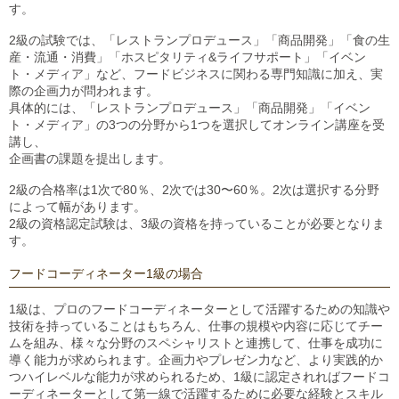
す。
2級の試験では、「レストランプロデュース」「商品開発」「食の生
産・流通・消費」「ホスピタリティ&ライフサポート」「イベン
ト・メディア」など、フードビジネスに関わる専門知識に加え、実
際の企画力が問われます。
具体的には、「レストランプロデュース」「商品開発」「イベン
ト・メディア」の3つの分野から1つを選択してオンライン講座を受
講し、
企画書の課題を提出します。
2級の合格率は1次で80％、2次では30〜60％。2次は選択する分野
によって幅があります。
2級の資格認定試験は、3級の資格を持っていることが必要となりま
す。
フードコーディネーター1級の場合
1級は、プロのフードコーディネーターとして活躍するための知識や
技術を持っていることはもちろん、仕事の規模や内容に応じてチー
ムを組み、様々な分野のスペシャリストと連携して、仕事を成功に
導く能力が求められます。企画力やプレゼン力など、より実践的か
つハイレベルな能力が求められるため、1級に認定されればフードコ
ーディネーターとして第一線で活躍するために必要な経験とスキル