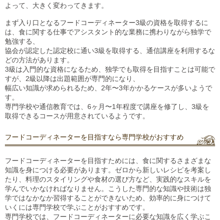
よって、大きく変わってきます。
まず入り口となるフードコーディネーター3級の資格を取得するに
は、食に関する仕事でアシスタント的な業務に携わりながら独学で
勉強する、
協会が認定した認定校に通い3級を取得する、通信講座を利用するな
どの方法があります。
3級は入門的な資格になるため、独学でも取得を目指すことは可能で
すが、2級以降は出題範囲が専門的になり、
幅広い知識が求められるため、2年〜3年かかるケースが多いようで
す。
専門学校や通信教育では、6ヶ月〜1年程度で講座を修了し、3級を
取得できるコースが用意されているようです。
フードコーディネーターを目指すなら専門学校がおすすめ
フードコーディネーターを目指すためには、食に関するさまざまな
知識を身につける必要があります。ゼロから新しいレシピを考案し
たり、料理のスタイリングや食材の選び方など、実践的なスキルを
学んでいかなければなりません。こうした専門的な知識や技術は独
学ではなかなか習得することができないため、効率的に身につけて
いくには専門学校で学ぶことがおすすめです。
専門学校では、フードコーディネーターに必要な知識を広く学ぶこ