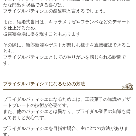
たな門出を祝福できる喜びは、
ブライダルパティシエ
の
醍醐味と
言
えるでしょう。
また、結婚式当日は、キャラメリゼや
フランベ
などのデザート
を仕上げるため、
披露宴会場に姿を
現す
こともあります。
その際に、新郎新婦やゲスト
が
楽しむ様子を直接確認できるこ
とも、
ブライダルパティシエとしてのやりがいを感じられる瞬間で
す。
ブライダルパティシエになるための方法
ブライダルパティシエ
になるためには
、工芸菓子の知識やデザ
ートプレートの技術
が必要です
。
また、他のパティシエと
は
異なり、ブライダル業界の知識も
備
えておくと安心です
。
ブライダルパティシエを目指す場合、
主
に2
つ
の方法がありま
す。