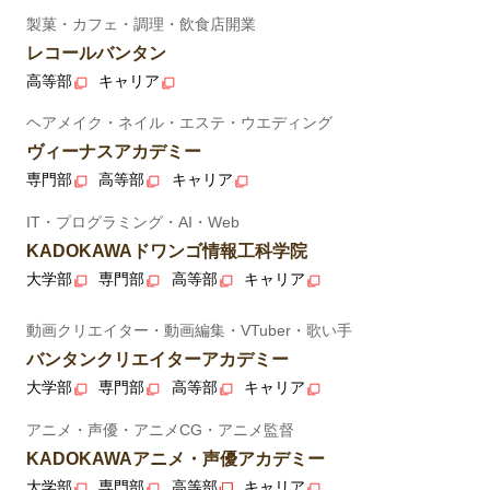
製菓・カフェ・調理・飲食店開業
レコールバンタン
高等部
キャリア
ヘアメイク・ネイル・エステ・ウエディング
ヴィーナスアカデミー
専門部
高等部
キャリア
IT・プログラミング・AI・Web
KADOKAWAドワンゴ情報工科学院
大学部
専門部
高等部
キャリア
動画クリエイター・動画編集・VTuber・歌い手
バンタンクリエイターアカデミー
大学部
専門部
高等部
キャリア
アニメ・声優・アニメCG・アニメ監督
KADOKAWAアニメ・声優アカデミー
大学部
専門部
高等部
キャリア