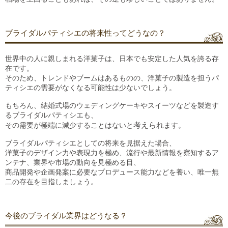
ブライダルパティシエの将来性ってどうなの？
世界中の人に親しまれる洋菓子は、日本でも安定した人気を誇る存
在です。
そのため、トレンドやブームはあるものの、洋菓子の製造を担うパ
ティシエの需要がなくなる可能性は少ないでしょう。
もちろん、結婚式場のウェディングケーキやスイーツなどを製造す
るブライダルパティシエも、
その需要が極端に減少することは
ないと
考えられ
ます
。
ブライダルパティシエとしての将来を見据えた場合、
洋菓子のデザイン力や表現力を極め、流行や最新情報を察知するア
ンテナ、業界や市場の動向を見極める目、
商品開発や企画発案に必要なプロデュース能力などを養い、唯一無
二の
存在
を目指
しましょう
。
今後のブライダル業界はどうなる？