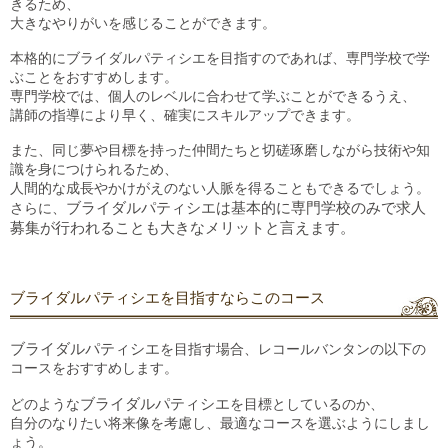
きるため、
大きな
やりがいを感じることができます。
本格的にブライダルパティシエを目指すのであれば、専門学校で学
ぶことをおすすめします。
専門学校では、個人のレベルに合わせて学ぶことができるうえ、
講師の
指導
により早く、確実にスキルアップできます。
また、同じ夢や目標を持った仲間たちと切磋琢磨しながら技術や知
識を身につけられるため、
人間的な成長やかけがえのない人脈を得ることもできるでしょう。
さらに、
ブライダルパティシエは基本的に専門学校のみで求人
募集が行われること
も大きなメリットと言えます。
ブライダルパティシエを目指すならこのコース
ブライダルパティシエ
を目指す場合、レコールバンタンの以下の
コースをおすすめします。
どのような
ブライダルパティシエ
を目標としているのか、
自分のなりたい将来像を考慮し、最適なコースを選ぶようにしまし
ょう。