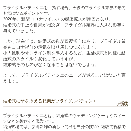
ブライダルパティシエを目指す場合、今後のブライダル業界の動向
も気になるポイントです。
2020年、新型コロナウイルスの感染拡大が原因となり、
結婚式の中止や自粛が相次ぎ、ブライダル業界に大きな影響を
与えていました。
しかし現在では、結婚式の数が回復傾向にあり、ブライダル業
界もコロナ禍前の活気を取り戻しつつあります。
小人数制やオンライン制を導入するなど、生活様式と同様に
結
婚式のスタイルも
変化していますが、
結婚式そのものがなくなることは
ないでしょう
。
よって、
ブライダルパティシエの
ニーズが
減ることはないと
言
えます
。
結婚式に華を
添える
職業が
ブライダルパティシエ
ブライダルパティシエとは、結婚式のウェディングケーキやスイー
ツなどを製造する職業です。
結婚式場では、新郎新婦の新しい門出を自分の技術や経験で祝福で