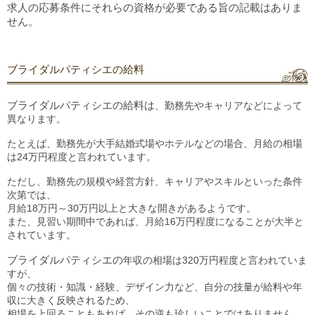
求人の応募条件にそれらの資格が必要である旨の記載はありま
せん。
ブライダルパティシエの給料
ブライダルパティシエの給料は
、勤務先やキャリアなどによって
異なります。
たとえば、勤務先が大手結婚式場やホテルなどの場合、月給の相場
は24万円
程度と言われています
。
ただし、勤務先の規模や経営方針、キャリアやスキルといった条件
次第では、
月給18万円～30万円以上と大きな開きがあ
るようです
。
また、見習い期間中であれば、月給16万円
程度
になることが大半
と
されています
。
ブライダルパティシエの
年収
の
相場は320万円
程度
と
言
われていま
すが、
個々の技術・知識・経験、デザイン力など、自分の技量が給料や年
収に大きく反映されるため、
相場を上回ることもあれば、その逆も珍しいことではありません。