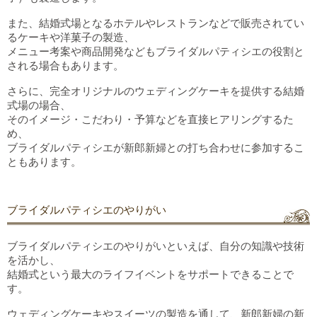
また、結婚式場となるホテルやレストランなどで販売
されてい
るケーキや洋菓子の製造、
メニュー考案や商品開発などもブライダルパティシエの役割
と
される場合もあります
。
さらに、完全オリジナルのウェディングケーキを提供する結婚
式場の場合、
そのイメージ・こだわり・予算などを直接ヒアリングするた
め、
ブライダルパティシエが新郎新婦との打ち合わせに参加するこ
ともあります。
ブライダルパティシエのやりがい
ブライダルパティシエのやりがいといえば、自分の知識や技術
を活かし
、
結婚式という
最大の
ライフイベントを
サポートできる
ことで
す。
ウェディングケーキやスイーツの製造を通し
て
、新郎新婦の新