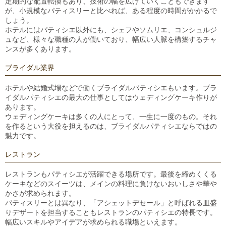
定期的な配置転換もあり、技術の幅を広げていくこともできます
が、小規模なパティスリーと比べれば、ある程度の時間がかかるで
しょう。
ホテルにはパティシエ以外にも、シェフやソムリエ、コンシュルジ
ュなど、様々な職種の人が働いており、幅広い人脈を構築するチャ
ンスが多くあります。
ブライダル業界
ホテルや結婚式場などで働くブライダルパティシエもいます。ブラ
イダルパティシエの最大の仕事としてはウェディングケーキ作りが
あります。
ウェディングケーキは多くの人にとって、一生に一度のもの。それ
を作るという大役を担えるのは、ブライダルパティシエならではの
魅力です。
レストラン
レストランもパティシエが活躍できる場所です。最後を締めくくる
ケーキなどのスイーツは、メインの料理に負けないおいしさや華や
かさが求められます。
パティスリーとは異なり、「アシェットデセール」と呼ばれる皿盛
りデザートを担当することもレストランのパティシエの特長です。
幅広いスキルやアイデアが求められる職場といえます。