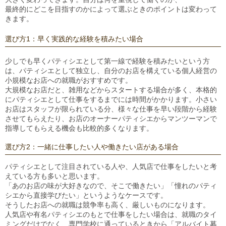
最終的にどこを目指すのかによって選ぶときのポイントは変わって
きます。
選び方1：早く実践的な経験を積みたい場合
少しでも早くパティシエとして第一線で経験を積みたいという方
は、パティシエとして独立し、自分のお店を構えている個人経営の
小規模なお店への就職がおすすめです。
大規模なお店だと、雑用などからスタートする場合が多く、本格的
にパティシエとして仕事をするまでには時間がかかります。小さい
お店はスタッフが限られている分、様々な仕事を早い段階から経験
させてもらえたり、お店のオーナーパティシエからマンツーマンで
指導してもらえる機会も比較的多くなります。
選び方2：一緒に仕事したい人や働きたい店がある場合
パティシエとして注目されている人や、人気店で仕事をしたいと考
えている方も多いと思います。
「あのお店の味が大好きなので、そこで働きたい」「憧れのパティ
シエから直接学びたい」というようなケースです。
そうしたお店への就職は競争率も高く、厳しいものになります。
人気店や有名パティシエのもとで仕事をしたい場合は、就職のタイ
ミングだけでなく、専門学校に通っているときから「アルバイト募