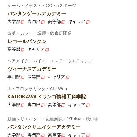
ゲーム・イラスト・CG・eスポーツ
バンタンゲームアカデミー
大学部
専門部
高等部
キャリア
製菓・カフェ・調理・飲食店開業
レコールバンタン
高等部
キャリア
ヘアメイク・ネイル・エステ・ウエディング
ヴィーナスアカデミー
専門部
高等部
キャリア
IT・プログラミング・AI・Web
KADOKAWAドワンゴ情報工科学院
大学部
専門部
高等部
キャリア
動画クリエイター・動画編集・VTuber・歌い手
バンタンクリエイターアカデミー
大学部
専門部
高等部
キャリア