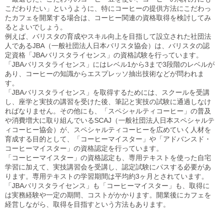
こだわりたい」というように、特にコーヒーの提供方法にこだわっ
たカフェを開業する場合は、コーヒー関連の資格取得を検討してみ
るとよいでしょう。
例えば、バリスタの育成やスキル向上を目指して設立された社団法
人であるJBA（一般社団法人日本バリスタ協会）は、バリスタの認
定資格「JBAバリスタライセンス」の資格試験を行っています。
「JBAバリスタライセンス」にはレベル1から3まで3段階のレベルが
あり、コーヒーの知識からエスプレッソ抽出技術などが問われま
す。
「JBAバリスタライセンス」を取得するためには、スクールを受講
し、座学と実技の講習を受けた後、筆記と実技の試験に通過しなけ
ればなりません。その他にも、「スペシャルティコーヒー」の普及
や消費増大に取り組んでいるSCAJ（一般社団法人日本スペシャルテ
ィコーヒー協会）が、スペシャルティコーヒーを広めていく人材を
育成する目的として、「コーヒーマイスター」や「アドバンスド・
コーヒーマイスター」の資格認定を行っています。
「コーヒーマイスター」の資格認定も、専用テキストを使った自宅
学習に加えて、実技講習会を受講し、認定試験にパスする必要があ
ります。専用テキストの学習期間は平均約3ヶ月とされています。
「JBAバリスタライセンス」も「コーヒーマイスター」も、取得に
は実務経験や一定の期間、コストがかかります。開業後にカフェを
経営しながら、取得を目指すという方法もあります。