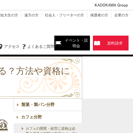
・短大生の方
遠方の方
社会人・フリーターの方
保護者の方
企業の方
イベント・説
資料請求
明会
アクセス
よくあるご質問
る？方法や資格に
製菓・製パン分野
カフェ分野
カフェの開業・経営に資格は必