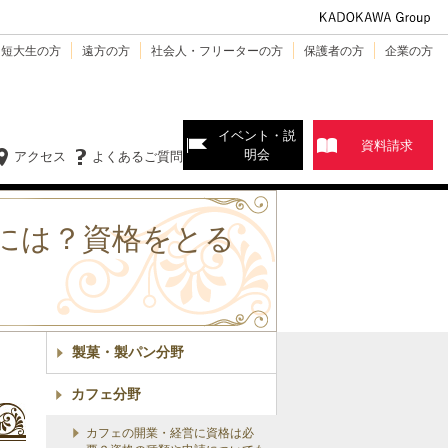
・短大生の方
遠方の方
社会人・フリーターの方
保護者の方
企業の方
イベント・説
資料請求
明会
アクセス
よくあるご質問
には？資格をとる
製菓・製パン分野
カフェ分野
カフェの開業・経営に資格は必