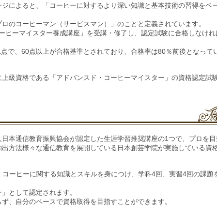
ージによると、「コーヒーに対するより深い知識と基本技術の習得をベ
プロのコーヒーマン（サービスマン）」のことと定義されています。
コーヒーマイスター養成講座」を受講・修了し、認定試験に合格しなけれ
1点で、60点以上が合格基準とされており、合格率は80％前後となって
に上級資格である「アドバンスド・コーヒーマイスター」の資格認定試
人日本通信教育振興協会が認定した生涯学習推奨講座の1つで、プロを目
抽出方法様々な通信教育を展開している日本創芸学院が実施している資
、コーヒーに関する知識とスキルを身につけ、学科4回、実習4回の課題
ー」として認定されます。
らず、自分のペースで資格取得を目指すことができます。