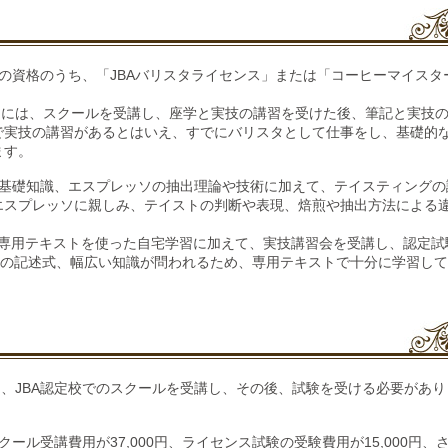
の資格のうち、「JBAバリスタライセンス」または「コーヒーマイスタ
めには、スクールを受講し、座学と実技の講習を受けた後、筆記と実技
で実技の講習があるとはいえ、すでにバリスタとして仕事をし、基礎的
ます。
の基礎知識、エスプレッソの抽出理論や技術に加えて、テイスティングの
エスプレッソに親しみ、テイストの判断や表現、焙煎や抽出方法による
、専用テキストを使った自宅学習に加えて、実技講習会を受講し、認定試
問の記述式、幅広い知識が問われるため、専用テキストで十分に学習し
は、JBA認定校でのスクールを受講し、その後、試験を受ける必要があり
ル受講費用が37,000円、ライセンス試験の受験費用が15,000円、