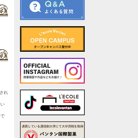
？
され
てい
るで