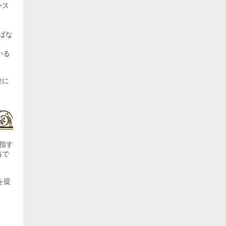
ース
ばな
いる
験に
指す
格で
を提