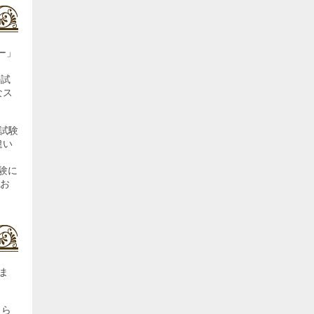
ー」
の試
なス
試験
違い
験に
てお
ま
さら