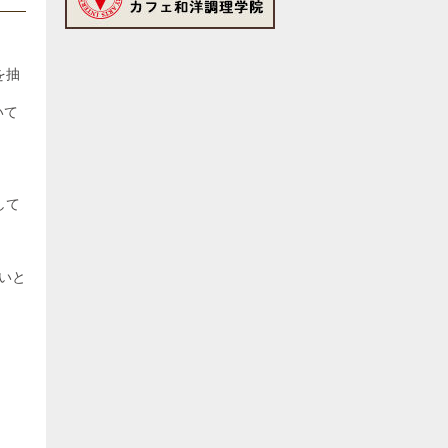
を抽
いて
して
いと