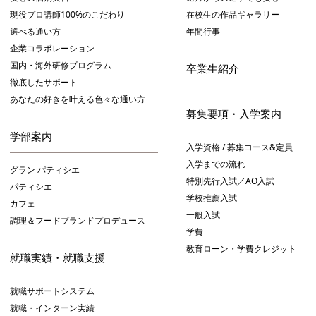
現役プロ講師100%のこだわり
在校生の作品ギャラリー
選べる通い方
年間行事
企業コラボレーション
国内・海外研修プログラム
卒業生紹介
徹底したサポート
あなたの好きを叶える⾊々な通い⽅
募集要項・入学案内
学部案内
入学資格 / 募集コース&定員
入学までの流れ
グラン パティシエ
特別先行入試／AO入試
パティシエ
学校推薦入試
カフェ
一般入試
調理＆フードブランドプロデュース
学費
教育ローン・学費クレジット
就職実績・就職支援
就職サポートシステム
就職・インターン実績