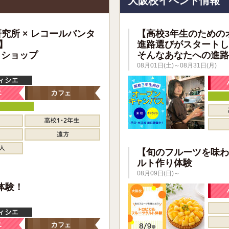
大阪校イベント情報
研究所 × レコールバンタ
【高校3年生のための
】
進路選びがスタートし
クショップ
そんなあなたへの進路
08月01日(土)～08月31日(月)
【旬のフルーツを味わ
ルト作り体験
08月09日(日)～
】
体験！