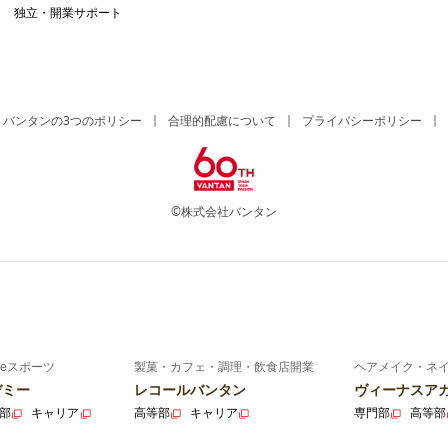
独立・開業サポート
バンタンの3つのポリシー
合理的配慮について
プライバシーポリシー
©株式会社バンタン
eスポーツ
製菓・カフェ・調理・飲食店開業
ヘアメイク・ネ
デミー
レコールバンタン
ヴィーナスア
部
キャリア
高等部
キャリア
専門部
高等部