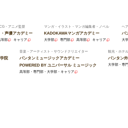
CG・アニメ監督
マンガ・イラスト・マンガ編集者・ノベル
ヘ
ニメ・声優アカデミー
KADOKAWAマンガアカデミー
バ
高等部
キャリア
大学部
専門部
高等部
キャリア
大
音楽・アーティスト・サウンドクリエイター
観光・ホテ
学院
バンタンミュージックアカデミー
バンタン外
大学部・専
POWERED BY ユニバーサル ミュージック
高等部・専門部・大学部・キャリア