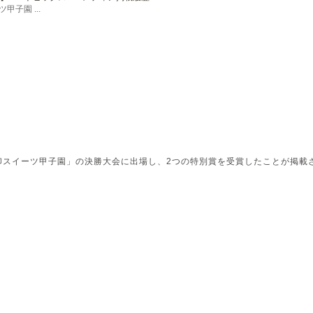
子園 ...
貝印スイーツ甲子園」の決勝大会に出場し、2つの特別賞を受賞したことが掲載