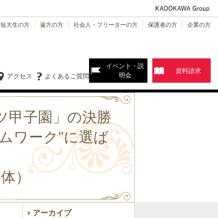
・短大生の方
遠方の方
社会人・フリーターの方
保護者の方
企業の方
イベント・説
資料請求
明会
アクセス
よくあるご質問
ツ甲子園」の決勝
ムワーク"に選ば
媒体）
アーカイブ