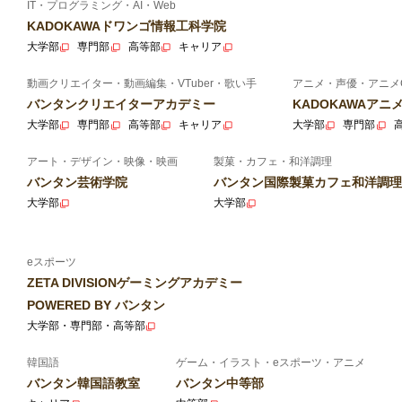
IT・プログラミング・AI・Web
KADOKAWAドワンゴ情報工科学院
大学部
専門部
高等部
キャリア
動画クリエイター・動画編集・VTuber・歌い手
アニメ・声優・アニメ
バンタンクリエイターアカデミー
KADOKAWAア
大学部
専門部
高等部
キャリア
大学部
専門部
アート・デザイン・映像・映画
製菓・カフェ・和洋調理
バンタン芸術学院
バンタン国際製菓カフェ和洋調理
大学部
大学部
eスポーツ
ZETA DIVISIONゲーミングアカデミー
POWERED BY バンタン
大学部・専門部・高等部
韓国語
ゲーム・イラスト・eスポーツ・アニメ
バンタン韓国語教室
バンタン中等部