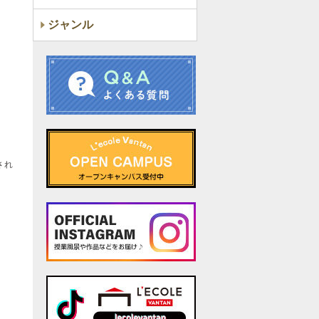
ジャンル
され