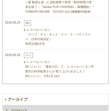
一新 動画を使った反転授業で実習・制作時間の増
加を狙う ~『Vantan FLIP CHANNEL』稼働開始！~
YOMIURI ONLINE 5月19日 ほか(掲載数89媒体)
2016.05.23
雑誌
レコールバンタン
「クープ・デュ・モンド・ドゥ・ラ・パティスリ
ー」日本代表決定！
料理王国6月号
2016.05.16
テレビ
レコールバンタン
BS ジャパン 『運命の日』で、 レコールバンタン卒
業生の向井聡美さんが 取り上げられました！
BSジャパン 5月1日 ほか
アーカイブ
2025年11月