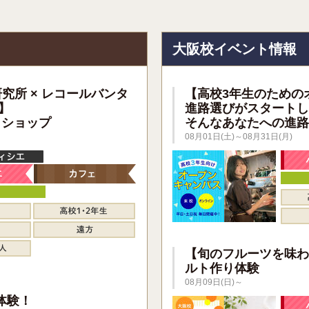
報
大阪校イベント情報
研究所 × レコールバンタ
【高校3年生のための
】
進路選びがスタートし
クショップ
そんなあなたへの進路
08月01日(土)～08月31日(月)
【旬のフルーツを味わ
ルト作り体験
08月09日(日)～
】
体験！