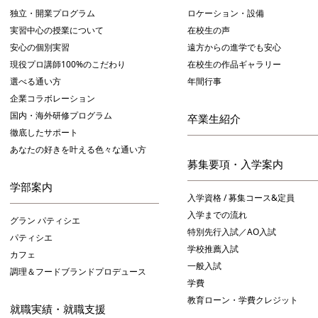
独立・開業プログラム
ロケーション・設備
実習中心の授業について
在校生の声
安心の個別実習
遠方からの進学でも安心
現役プロ講師100%のこだわり
在校生の作品ギャラリー
選べる通い方
年間行事
企業コラボレーション
国内・海外研修プログラム
卒業生紹介
徹底したサポート
あなたの好きを叶える⾊々な通い⽅
募集要項・入学案内
学部案内
入学資格 / 募集コース&定員
入学までの流れ
グラン パティシエ
特別先行入試／AO入試
パティシエ
学校推薦入試
カフェ
一般入試
調理＆フードブランドプロデュース
学費
教育ローン・学費クレジット
就職実績・就職支援