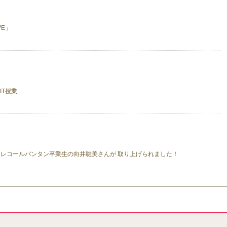
VE」
IT授業
、 レコールバンタン卒業生の向井聡美さんが 取り上げられました！