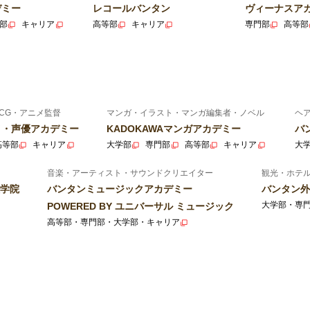
デミー
レコールバンタン
ヴィーナスア
部
キャリア
高等部
キャリア
専門部
高等部
CG・アニメ監督
マンガ・イラスト・マンガ編集者・ノベル
ヘ
ニメ・声優アカデミー
KADOKAWAマンガアカデミー
バ
高等部
キャリア
大学部
専門部
高等部
キャリア
大
音楽・アーティスト・サウンドクリエイター
観光・ホテ
学院
バンタンミュージックアカデミー
バンタン外
大学部・専
POWERED BY ユニバーサル ミュージック
高等部・専門部・大学部・キャリア