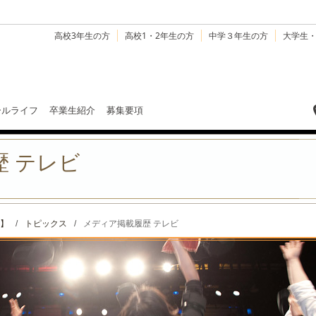
高校3年生の方
高校1・2年生の方
中学３年生の方
大学生
ールライフ
卒業生紹介
募集要項
 テレビ
】
/
トピックス
/
メディア掲載履歴 テレビ