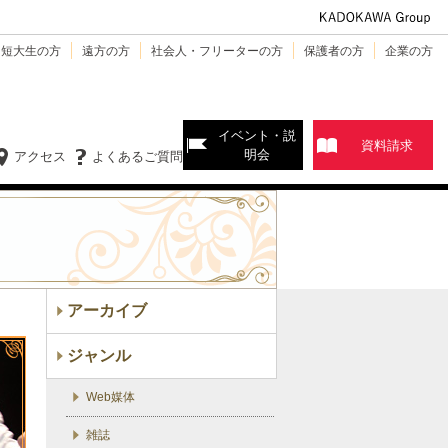
・短大生の方
遠方の方
社会人・フリーターの方
保護者の方
企業の方
イベント・説
資料請求
明会
アクセス
よくあるご質問
アーカイブ
ジャンル
Web媒体
雑誌