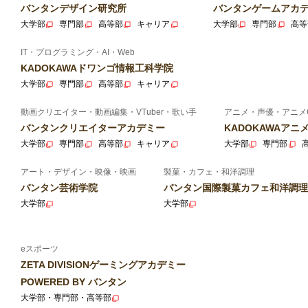
バンタンデザイン研究所
バンタンゲームアカ
大学部
専門部
高等部
キャリア
大学部
専門部
高等
IT・プログラミング・AI・Web
KADOKAWAドワンゴ情報工科学院
大学部
専門部
高等部
キャリア
動画クリエイター・動画編集・VTuber・歌い手
アニメ・声優・アニメ
バンタンクリエイターアカデミー
KADOKAWAア
大学部
専門部
高等部
キャリア
大学部
専門部
アート・デザイン・映像・映画
製菓・カフェ・和洋調理
バンタン芸術学院
バンタン国際製菓カフェ和洋調理
大学部
大学部
eスポーツ
ZETA DIVISIONゲーミングアカデミー
POWERED BY バンタン
大学部・専門部・高等部