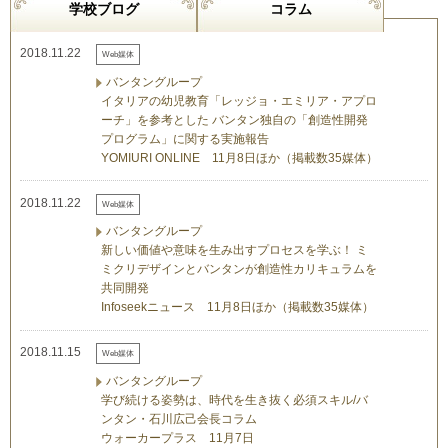
学校ブログ
コラム
2018.11.22
Web媒体
バンタングループ
イタリアの幼児教育「レッジョ・エミリア・アプロ
ーチ」を参考とした バンタン独自の「創造性開発
プログラム」に関する実施報告
YOMIURI ONLINE 11月8日ほか（掲載数35媒体）
2018.11.22
Web媒体
バンタングループ
新しい価値や意味を生み出すプロセスを学ぶ！ ミ
ミクリデザインとバンタンが創造性カリキュラムを
共同開発
Infoseekニュース 11月8日ほか（掲載数35媒体）
2018.11.15
Web媒体
バンタングループ
学び続ける姿勢は、時代を生き抜く必須スキル/バ
ンタン・石川広己会長コラム
ウォーカープラス 11月7日