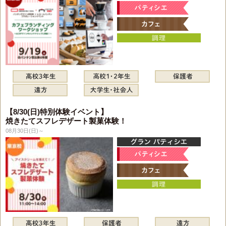
【8/30(日)特別体験イベント】
焼きたてスフレデザート製菓体験！
08月30日(日)～