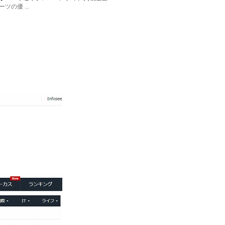
の優 ...