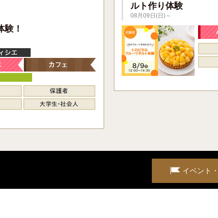
ルト作り体験
08月09日(日)～
】
体験！
イベント