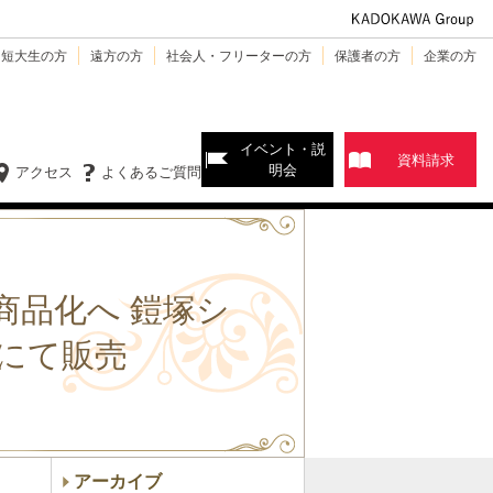
・短大生の方
遠方の方
社会人・フリーターの方
保護者の方
企業の方
イベント・説
資料請求
明会
アクセス
よくあるご質問
商品化へ 鎧塚シ
にて販売
）
アーカイブ