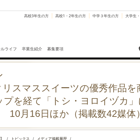
高校3年生の方
高校1・2年生の方
中学３年生の方
大学生
ールライフ
卒業生紹介
募集要項
ン
クリスマススイーツの優秀作品を
ップを経て「トシ・ヨロイヅカ」
ース 10月16日ほか（掲載数42媒体
】
/
トピックス
/
メディア掲載履歴
/