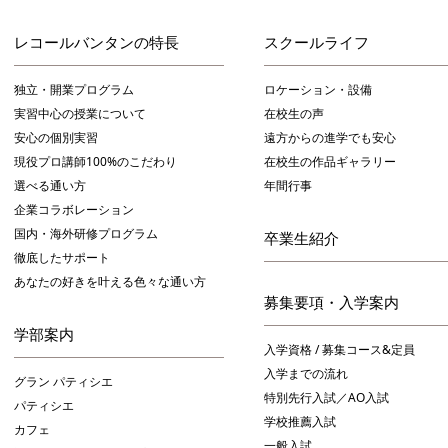
レコールバンタンの特長
スクールライフ
独立・開業プログラム
ロケーション・設備
実習中心の授業について
在校生の声
安心の個別実習
遠方からの進学でも安心
現役プロ講師100%のこだわり
在校生の作品ギャラリー
選べる通い方
年間行事
企業コラボレーション
国内・海外研修プログラム
卒業生紹介
徹底したサポート
あなたの好きを叶える⾊々な通い⽅
募集要項・入学案内
学部案内
入学資格 / 募集コース&定員
入学までの流れ
グラン パティシエ
特別先行入試／AO入試
パティシエ
学校推薦入試
カフェ
一般入試