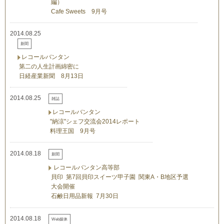
編）
Cafe Sweets 9月号
2014.08.25
新聞
レコールバンタン
第二の人生計画綿密に
日経産業新聞 8月13日
2014.08.25
雑誌
レコールバンタン
"納涼"シェフ交流会2014レポート
料理王国 9月号
2014.08.18
新聞
レコールバンタン高等部
貝印 第7回貝印スイーツ甲子園 関東A・B地区予選
大会開催
石鹸日用品新報 7月30日
2014.08.18
Web媒体