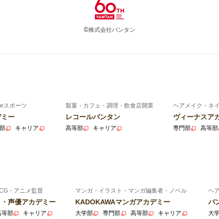
©株式会社バンタン
eスポーツ
製菓・カフェ・調理・飲食店開業
ヘアメイク・ネ
デミー
レコールバンタン
ヴィーナスア
部
キャリア
高等部
キャリア
専門部
高等部
CG・アニメ監督
マンガ・イラスト・マンガ編集者・ノベル
ヘ
ニメ・声優アカデミー
KADOKAWAマンガアカデミー
バ
高等部
キャリア
大学部
専門部
高等部
キャリア
大