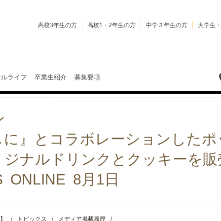
高校3年生の方
高校1・2年生の方
中学３年生の方
大学生
ールライフ
卒業生紹介
募集要項
ン
しに』とコラボレーションしたポ
リジナルドリンクとクッキーを販
S ONLINE 8月1日
】
/
トピックス
/
メディア掲載履歴
/