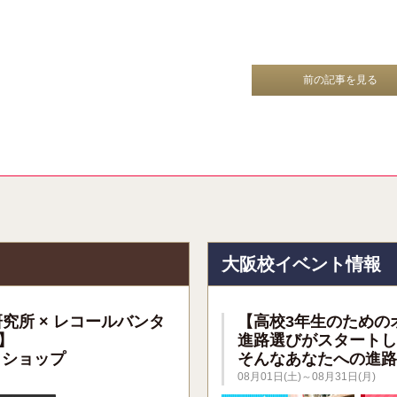
前の記事を見る
報
大阪校イベント情報
研究所 × レコールバンタ
【高校3年生のための
】
進路選びがスタートし
クショップ
そんなあなたへの進路
08月01日(土)～08月31日(月)