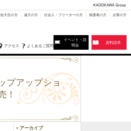
・短大生の方
遠方の方
社会人・フリーターの方
保護者の方
企業の方
イベント・説
資料請求
明会
アクセス
よくあるご質問
ップアップショ
売！
アーカイブ