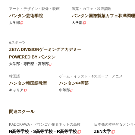
アート・デザイン・映像・映画
製菓・カフェ・和洋調理
バンタン芸術学院
バンタン国際製菓カフェ和洋調理
大学部
大学部
eスポーツ
ZETA DIVISIONゲーミングアカデミー
POWERED BY バンタン
大学部・専門部・高等部
韓国語
ゲーム・イラスト・eスポーツ・アニメ
バンタン韓国語教室
バンタン中等部
キャリア
中等部
関連スクール
KADOKAWA・ドワンゴが創るネットの高校
日本発の本格的なオンラ
N高等学校・S高等学校・R高等学校
ZEN大学