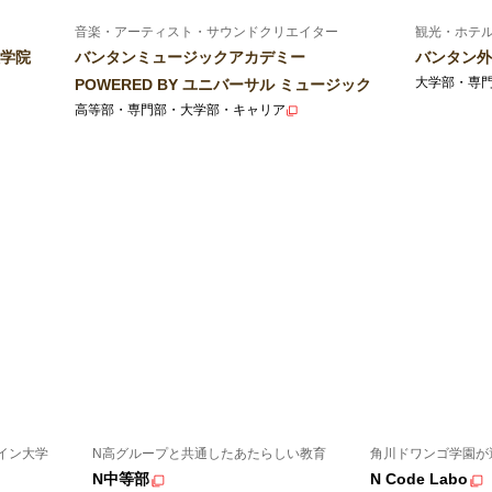
音楽・アーティスト・サウンドクリエイター
観光・ホテ
学院
バンタンミュージックアカデミー
バンタン外
大学部・専
POWERED BY ユニバーサル ミュージック
高等部・専門部・大学部・キャリア
イン大学
N高グループと共通したあたらしい教育
角川ドワンゴ学園が
N中等部
N Code Labo