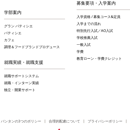
募集要項・入学案内
学部案内
入学資格 / 募集コース&定員
入学までの流れ
グラン パティシエ
特別先行入試／AO入試
パティシエ
学校推薦入試
カフェ
一般入試
調理＆フードブランドプロデュース
学費
教育ローン・学費クレジット
就職実績・就職支援
就職サポートシステム
就職・インターン実績
独立・開業サポート
バンタンの3つのポリシー
合理的配慮について
プライバシーポリシー