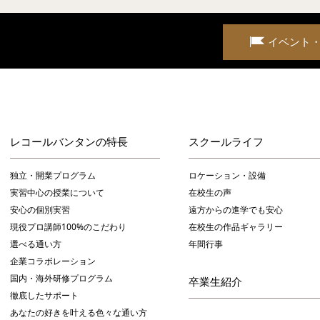
イベント
レコールバンタンの特長
スクールライフ
独立・開業プログラム
ロケーション・設備
実習中心の授業について
在校生の声
安心の個別実習
遠方からの進学でも安心
現役プロ講師100%のこだわり
在校生の作品ギャラリー
選べる通い方
年間行事
企業コラボレーション
国内・海外研修プログラム
卒業生紹介
徹底したサポート
あなたの好きを叶える⾊々な通い⽅