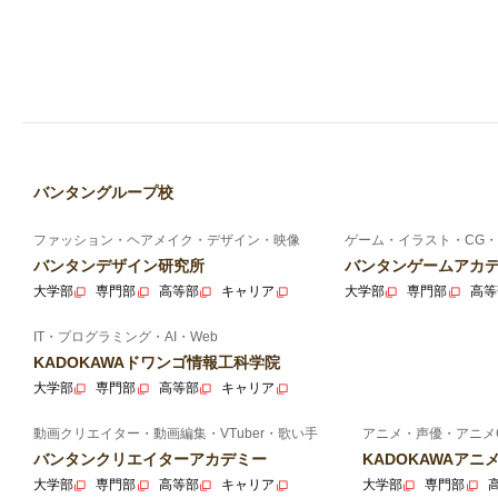
バンタングループ校
ファッション・ヘアメイク・デザイン・映像
ゲーム・イラスト・CG・
バンタンデザイン研究所
バンタンゲームアカ
大学部
専門部
高等部
キャリア
大学部
専門部
高等
IT・プログラミング・AI・Web
KADOKAWAドワンゴ情報工科学院
大学部
専門部
高等部
キャリア
動画クリエイター・動画編集・VTuber・歌い手
アニメ・声優・アニメ
バンタンクリエイターアカデミー
KADOKAWAア
大学部
専門部
高等部
キャリア
大学部
専門部