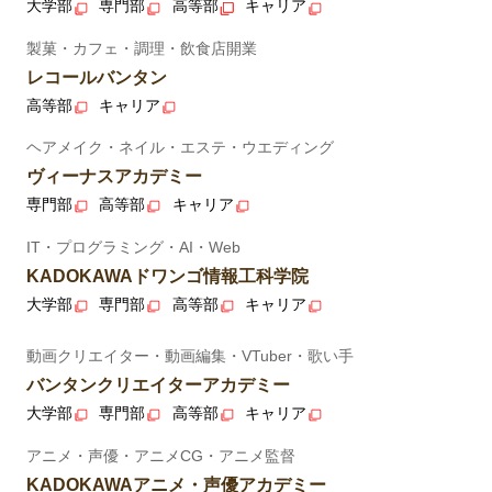
大学部
専門部
高等部
キャリア
製菓・カフェ・調理・飲食店開業
レコールバンタン
高等部
キャリア
ヘアメイク・ネイル・エステ・ウエディング
ヴィーナスアカデミー
専門部
高等部
キャリア
IT・プログラミング・AI・Web
KADOKAWAドワンゴ情報工科学院
大学部
専門部
高等部
キャリア
動画クリエイター・動画編集・VTuber・歌い手
バンタンクリエイターアカデミー
大学部
専門部
高等部
キャリア
アニメ・声優・アニメCG・アニメ監督
KADOKAWAアニメ・声優アカデミー