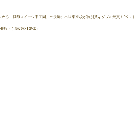
決める「貝印スイーツ甲子園」の決勝に出場東京校が特別賞をダブル受賞！"ベスト
日ほか（掲載数81媒体）