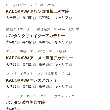
IT・プログラミング・AI・Web
KADOKAWAドワンゴ情報工科学院
大学部
専門部
高等部
キャリア
動画クリエイター・動画編集・VTuber・歌い手
バンタンクリエイターアカデミー
大学部
専門部
高等部
キャリア
アニメ・声優・アニメCG・アニメ監督
KADOKAWAアニメ・声優アカデミー
大学部
専門部
高等部
キャリア
マンガ・イラスト・マンガ編集者・ノベル
KADOKAWAマンガアカデミー
大学部
専門部
高等部
キャリア
ヘアメイク・ネイル・エステ・ウエディング
バンタン渋谷美容学院
大学部