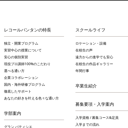
レコールバンタンの特長
スクールライフ
独立・開業プログラム
ロケーション・設備
実習中心の授業について
在校生の声
安心の個別実習
遠方からの進学でも安心
現役プロ講師100%のこだわり
在校生の作品ギャラリー
選べる通い方
年間行事
企業コラボレーション
国内・海外研修プログラム
卒業生紹介
徹底したサポート
あなたの好きを叶える⾊々な通い⽅
募集要項・入学案内
学部案内
入学資格 / 募集コース&定員
入学までの流れ
グラン パティシエ