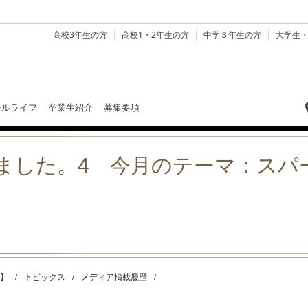
高校3年生の方
高校1・2年生の方
中学３年生の方
大学生
ールライフ
卒業生紹介
募集要項
 はじめました。4 今月のテーマ：ス
】
/
トピックス
/
メディア掲載履歴
/