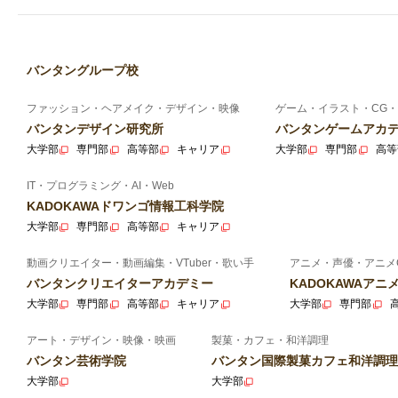
バンタングループ校
ファッション・ヘアメイク・デザイン・映像
ゲーム・イラスト・CG・
バンタンデザイン研究所
バンタンゲームアカ
大学部
専門部
高等部
キャリア
大学部
専門部
高等
IT・プログラミング・AI・Web
KADOKAWAドワンゴ情報工科学院
大学部
専門部
高等部
キャリア
動画クリエイター・動画編集・VTuber・歌い手
アニメ・声優・アニメ
バンタンクリエイターアカデミー
KADOKAWAア
大学部
専門部
高等部
キャリア
大学部
専門部
アート・デザイン・映像・映画
製菓・カフェ・和洋調理
バンタン芸術学院
バンタン国際製菓カフェ和洋調理
大学部
大学部