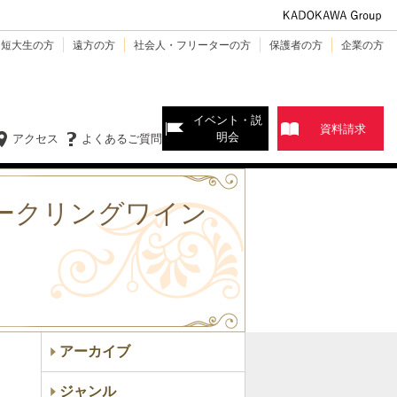
・短大生の方
遠方の方
社会人・フリーターの方
保護者の方
企業の方
イベント・説
資料請求
明会
アクセス
よくあるご質問
パークリングワイン
アーカイブ
ジャンル