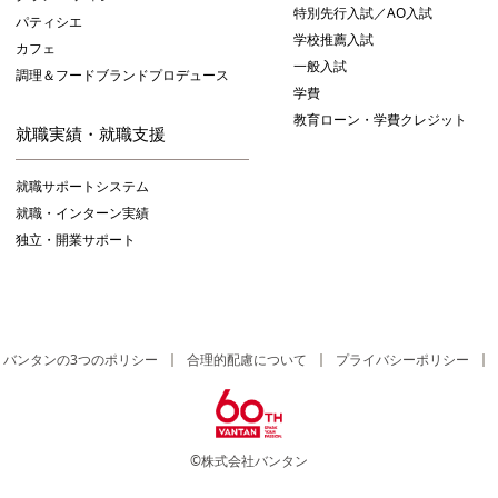
特別先行入試／AO入試
パティシエ
学校推薦入試
カフェ
一般入試
調理＆フードブランドプロデュース
学費
教育ローン・学費クレジット
就職実績・就職支援
就職サポートシステム
就職・インターン実績
独立・開業サポート
バンタンの3つのポリシー
合理的配慮について
プライバシーポリシー
©株式会社バンタン