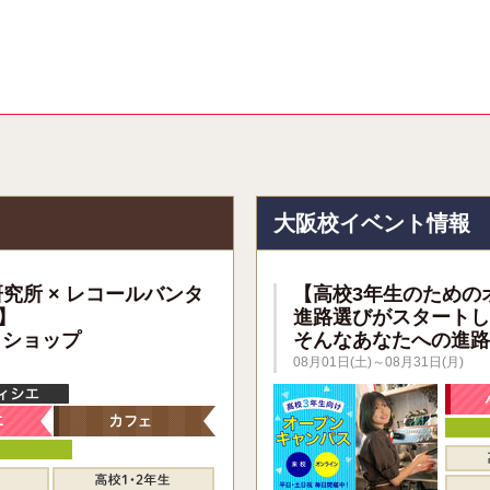
報
大阪校イベント情報
研究所 × レコールバンタ
【高校3年生のための
】
進路選びがスタートし
クショップ
そんなあなたへの進路
08月01日(土)～08月31日(月)