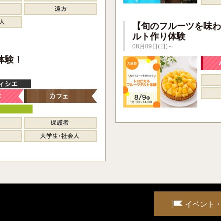
【旬のフルーツを味わ
ルト作り体験
08月09日(日)～
】
体験！
イベント