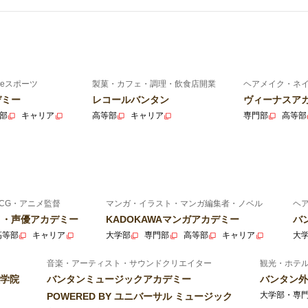
eスポーツ
製菓・カフェ・調理・飲食店開業
ヘアメイク・ネ
デミー
レコールバンタン
ヴィーナスア
部
キャリア
高等部
キャリア
専門部
高等部
CG・アニメ監督
マンガ・イラスト・マンガ編集者・ノベル
ヘ
ニメ・声優アカデミー
KADOKAWAマンガアカデミー
バ
高等部
キャリア
大学部
専門部
高等部
キャリア
大
音楽・アーティスト・サウンドクリエイター
観光・ホテ
学院
バンタンミュージックアカデミー
バンタン外
大学部・専
POWERED BY ユニバーサル ミュージック