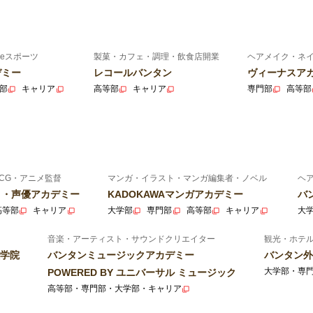
eスポーツ
製菓・カフェ・調理・飲食店開業
ヘアメイク・ネ
デミー
レコールバンタン
ヴィーナスア
部
キャリア
高等部
キャリア
専門部
高等部
CG・アニメ監督
マンガ・イラスト・マンガ編集者・ノベル
ヘ
ニメ・声優アカデミー
KADOKAWAマンガアカデミー
バ
高等部
キャリア
大学部
専門部
高等部
キャリア
大
音楽・アーティスト・サウンドクリエイター
観光・ホテ
学院
バンタンミュージックアカデミー
バンタン外
大学部・専
POWERED BY ユニバーサル ミュージック
高等部・専門部・大学部・キャリア