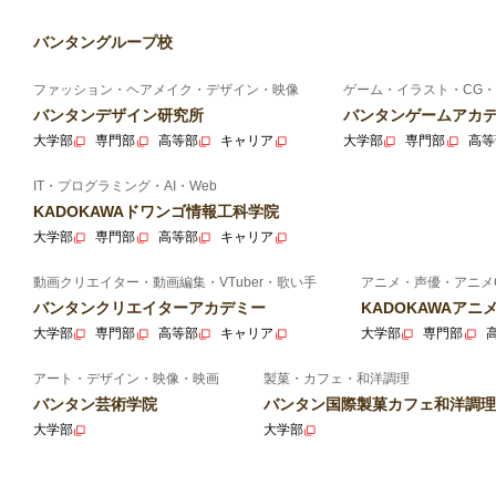
バンタングループ校
ファッション・ヘアメイク・デザイン・映像
ゲーム・イラスト・CG・
バンタンデザイン研究所
バンタンゲームアカ
大学部
専門部
高等部
キャリア
大学部
専門部
高等
IT・プログラミング・AI・Web
KADOKAWAドワンゴ情報工科学院
大学部
専門部
高等部
キャリア
動画クリエイター・動画編集・VTuber・歌い手
アニメ・声優・アニメ
バンタンクリエイターアカデミー
KADOKAWAア
大学部
専門部
高等部
キャリア
大学部
専門部
アート・デザイン・映像・映画
製菓・カフェ・和洋調理
バンタン芸術学院
バンタン国際製菓カフェ和洋調理
大学部
大学部