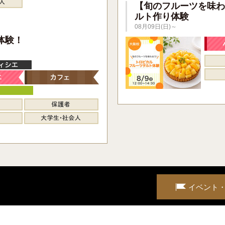
【旬のフルーツを味わ
ルト作り体験
08月09日(日)～
】
体験！
イベント