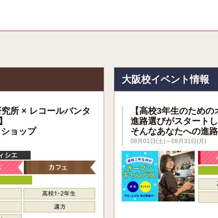
報
大阪校イベント情報
研究所 × レコールバンタ
【高校3年生のための
】
進路選びがスタートし
クショップ
そんなあなたへの進路
08月01日(土)～08月31日(月)