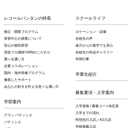
レコールバンタンの特長
スクールライフ
独立・開業プログラム
ロケーション・設備
実習中心の授業について
在校生の声
安心の個別実習
遠方からの進学でも安心
現役プロ講師100%のこだわり
在校生の作品ギャラリー
選べる通い方
年間行事
企業コラボレーション
国内・海外研修プログラム
卒業生紹介
徹底したサポート
あなたの好きを叶える⾊々な通い⽅
募集要項・入学案内
学部案内
入学資格 / 募集コース&定員
入学までの流れ
グラン パティシエ
特別先行入試／AO入試
パティシエ
学校推薦入試