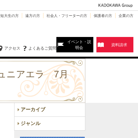
・短大生の方
遠方の方
社会人・フリーターの方
保護者の方
企業の方
イベント・説
資料請求
明会
アクセス
よくあるご質問
ュニアエラ 7月
アーカイブ
ジャンル