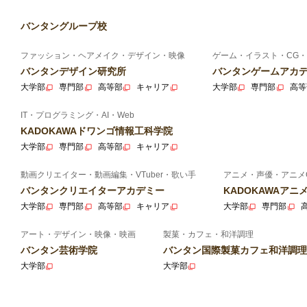
バンタングループ校
ファッション・ヘアメイク・デザイン・映像
ゲーム・イラスト・CG・
バンタンデザイン研究所
バンタンゲームアカ
大学部
専門部
高等部
キャリア
大学部
専門部
高等
IT・プログラミング・AI・Web
KADOKAWAドワンゴ情報工科学院
大学部
専門部
高等部
キャリア
動画クリエイター・動画編集・VTuber・歌い手
アニメ・声優・アニメ
バンタンクリエイターアカデミー
KADOKAWAア
大学部
専門部
高等部
キャリア
大学部
専門部
アート・デザイン・映像・映画
製菓・カフェ・和洋調理
バンタン芸術学院
バンタン国際製菓カフェ和洋調理
大学部
大学部