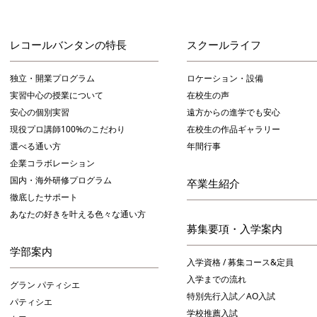
レコールバンタンの特長
スクールライフ
独立・開業プログラム
ロケーション・設備
実習中心の授業について
在校生の声
安心の個別実習
遠方からの進学でも安心
現役プロ講師100%のこだわり
在校生の作品ギャラリー
選べる通い方
年間行事
企業コラボレーション
国内・海外研修プログラム
卒業生紹介
徹底したサポート
あなたの好きを叶える⾊々な通い⽅
募集要項・入学案内
学部案内
入学資格 / 募集コース&定員
入学までの流れ
グラン パティシエ
特別先行入試／AO入試
パティシエ
学校推薦入試