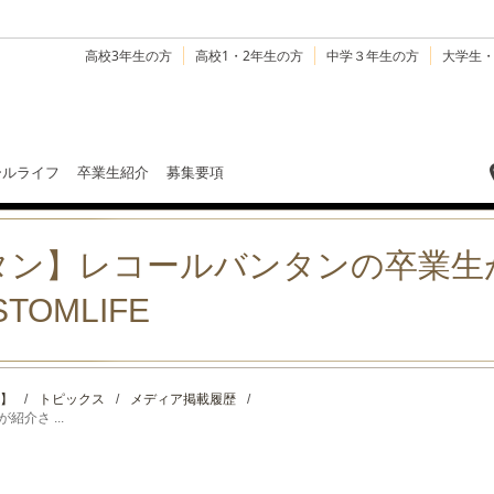
高校3年生の方
高校1・2年生の方
中学３年生の方
大学生
ールライフ
卒業生紹介
募集要項
タン】レコールバンタンの卒業生
TOMLIFE
】
/
トピックス
/
メディア掲載履歴
/
介さ ...