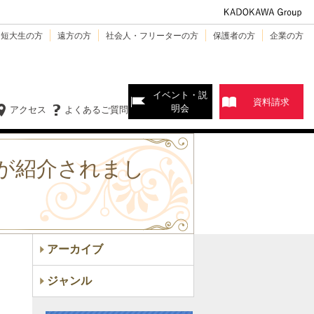
・短大生の方
遠方の方
社会人・フリーターの方
保護者の方
企業の方
イベント・説
資料請求
明会
アクセス
よくあるご質問
が紹介されまし
アーカイブ
ジャンル