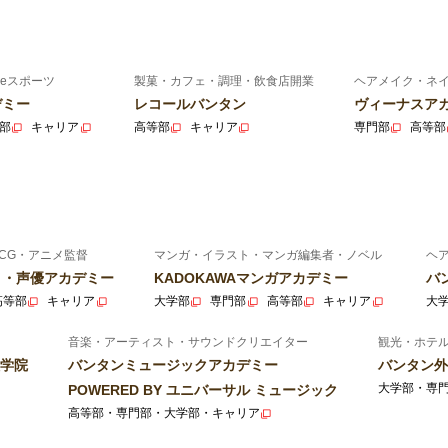
eスポーツ
製菓・カフェ・調理・飲食店開業
ヘアメイク・ネ
デミー
レコールバンタン
ヴィーナスア
部
キャリア
高等部
キャリア
専門部
高等部
CG・アニメ監督
マンガ・イラスト・マンガ編集者・ノベル
ヘ
ニメ・声優アカデミー
KADOKAWAマンガアカデミー
バ
高等部
キャリア
大学部
専門部
高等部
キャリア
大
音楽・アーティスト・サウンドクリエイター
観光・ホテ
学院
バンタンミュージックアカデミー
バンタン外
大学部・専
POWERED BY ユニバーサル ミュージック
高等部・専門部・大学部・キャリア