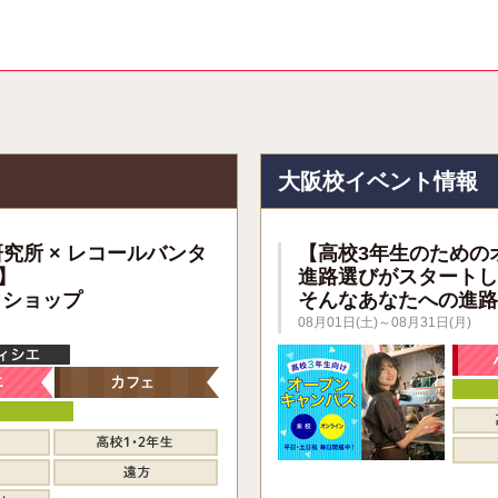
報
大阪校イベント情報
研究所 × レコールバンタ
【高校3年生のための
】
進路選びがスタートし
クショップ
そんなあなたへの進路
08月01日(土)～08月31日(月)