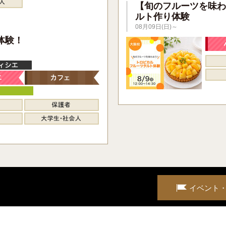
【旬のフルーツを味わ
ルト作り体験
08月09日(日)～
】
体験！
イベント