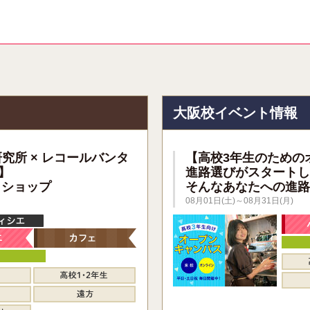
報
大阪校イベント情報
研究所 × レコールバンタ
【高校3年生のための
】
進路選びがスタートし
クショップ
そんなあなたへの進路
08月01日(土)～08月31日(月)