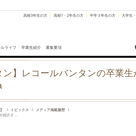
高校3年生の方
高校1・2年生の方
中学３年生の方
大学生
ールライフ
卒業生紹介
募集要項
タン】レコールバンタンの卒業生
a
】
/
トピックス
/
メディア掲載履歴
/
介さ ...