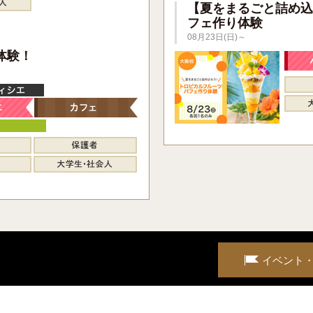
【夏をまるごと詰め込
フェ作り体験
08月23日(日)～
】
体験！
イベント