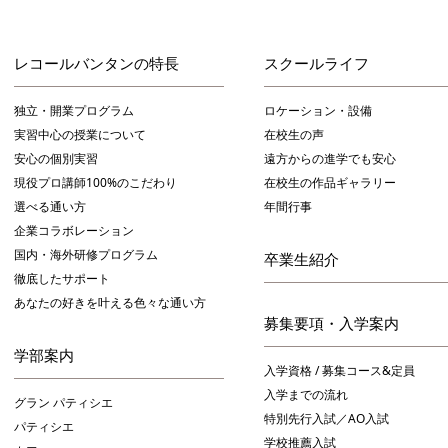
レコールバンタンの特長
スクールライフ
独立・開業プログラム
ロケーション・設備
実習中心の授業について
在校生の声
安心の個別実習
遠方からの進学でも安心
現役プロ講師100%のこだわり
在校生の作品ギャラリー
選べる通い方
年間行事
企業コラボレーション
国内・海外研修プログラム
卒業生紹介
徹底したサポート
あなたの好きを叶える⾊々な通い⽅
募集要項・入学案内
学部案内
入学資格 / 募集コース&定員
入学までの流れ
グラン パティシエ
特別先行入試／AO入試
パティシエ
学校推薦入試