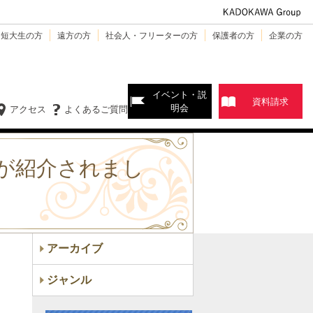
・短大生の方
遠方の方
社会人・フリーターの方
保護者の方
企業の方
イベント・説
資料請求
明会
アクセス
よくあるご質問
が紹介されまし
アーカイブ
ジャンル