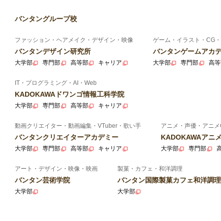
バンタングループ校
ファッション・ヘアメイク・デザイン・映像
ゲーム・イラスト・CG・
バンタンデザイン研究所
バンタンゲームアカ
大学部
専門部
高等部
キャリア
大学部
専門部
高等
IT・プログラミング・AI・Web
KADOKAWAドワンゴ情報工科学院
大学部
専門部
高等部
キャリア
動画クリエイター・動画編集・VTuber・歌い手
アニメ・声優・アニメ
バンタンクリエイターアカデミー
KADOKAWAア
大学部
専門部
高等部
キャリア
大学部
専門部
アート・デザイン・映像・映画
製菓・カフェ・和洋調理
バンタン芸術学院
バンタン国際製菓カフェ和洋調理
大学部
大学部