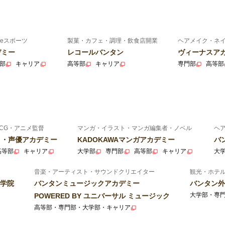
eスポーツ
製菓・カフェ・調理・飲食店開業
ヘアメイク・ネ
デミー
レコールバンタン
ヴィーナスア
部
キャリア
高等部
キャリア
専門部
高等部
CG・アニメ監督
マンガ・イラスト・マンガ編集者・ノベル
ヘ
ニメ・声優アカデミー
KADOKAWAマンガアカデミー
バ
高等部
キャリア
大学部
専門部
高等部
キャリア
大
音楽・アーティスト・サウンドクリエイター
観光・ホテ
学院
バンタンミュージックアカデミー
バンタン外
大学部・専
POWERED BY ユニバーサル ミュージック
高等部・専門部・大学部・キャリア