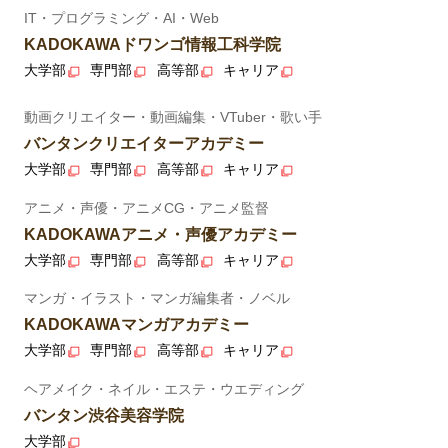
IT・プログラミング・AI・Web
KADOKAWAドワンゴ情報工科学院
大学部
専門部
高等部
キャリア
動画クリエイター・動画編集・VTuber・歌い手
バンタンクリエイターアカデミー
大学部
専門部
高等部
キャリア
アニメ・声優・アニメCG・アニメ監督
KADOKAWAアニメ・声優アカデミー
大学部
専門部
高等部
キャリア
マンガ・イラスト・マンガ編集者・ノベル
KADOKAWAマンガアカデミー
大学部
専門部
高等部
キャリア
ヘアメイク・ネイル・エステ・ウエディング
バンタン渋谷美容学院
大学部