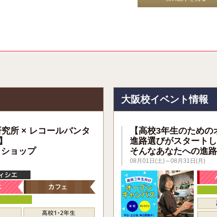
報
大阪校イベント情報
研究所 × レコールバンタ
【高校3年生のための
】
進路選びがスタートし
クショップ
そんなあなたへの進路
08月01日(土)～08月31日(月)