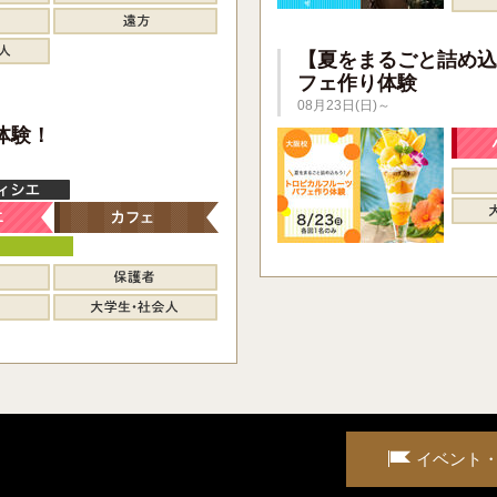
【夏をまるごと詰め込
フェ作り体験
08月23日(日)～
】
体験！
イベント