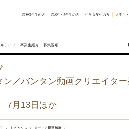
高校3年生の方
高校1・2年生の方
中学３年生の方
大学生
ールライフ
卒業生紹介
募集要項
プ
タン／バンタン動画クリエイター
 7月13日ほか
】
/
トピックス
/
メディア掲載履歴
/