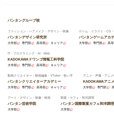
バンタングループ校
ファッション・ヘアメイク・デザイン・映像
ゲーム・イラスト・CG・
バンタンデザイン研究所
バンタンゲームアカ
大学部
専門部
高等部
キャリア
大学部
専門部
高等
IT・プログラミング・AI・Web
KADOKAWAドワンゴ情報工科学院
大学部
専門部
高等部
キャリア
動画クリエイター・動画編集・VTuber・歌い手
アニメ・声優・アニメ
バンタンクリエイターアカデミー
KADOKAWAア
大学部
専門部
高等部
キャリア
大学部
専門部
アート・デザイン・映像・映画
製菓・カフェ・和洋調理
バンタン芸術学院
バンタン国際製菓カフェ和洋調理
大学部
大学部