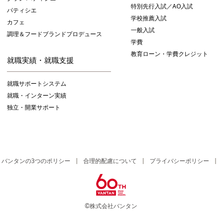
特別先行入試／AO入試
パティシエ
学校推薦入試
カフェ
一般入試
調理＆フードブランドプロデュース
学費
教育ローン・学費クレジット
就職実績・就職支援
就職サポートシステム
就職・インターン実績
独立・開業サポート
バンタンの3つのポリシー
合理的配慮について
プライバシーポリシー
©株式会社バンタン