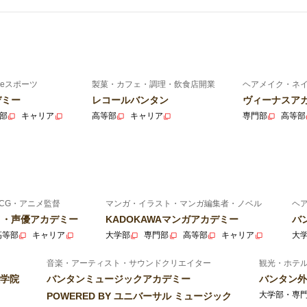
eスポーツ
製菓・カフェ・調理・飲食店開業
ヘアメイク・ネ
デミー
レコールバンタン
ヴィーナスア
部
キャリア
高等部
キャリア
専門部
高等部
CG・アニメ監督
マンガ・イラスト・マンガ編集者・ノベル
ヘ
ニメ・声優アカデミー
KADOKAWAマンガアカデミー
バ
高等部
キャリア
大学部
専門部
高等部
キャリア
大
音楽・アーティスト・サウンドクリエイター
観光・ホテ
学院
バンタンミュージックアカデミー
バンタン外
大学部・専
POWERED BY ユニバーサル ミュージック