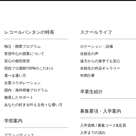
レコールバンタンの特長
スクールライフ
独立・開業プログラム
ロケーション・設備
実習中心の授業について
在校生の声
安心の個別実習
遠方からの進学でも安心
現役プロ講師100%のこだわり
在校生の作品ギャラリー
選べる通い方
年間行事
企業コラボレーション
国内・海外研修プログラム
卒業生紹介
徹底したサポート
あなたの好きを叶える⾊々な通い⽅
募集要項・入学案内
学部案内
入学資格 / 募集コース&定員
入学までの流れ
グラン パティシエ