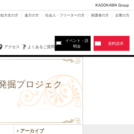
・短大生の方
遠方の方
社会人・フリーターの方
保護者の方
企業の方
イベント・説
資料請求
明会
アクセス
よくあるご質問
発掘プロジェク
アーカイブ