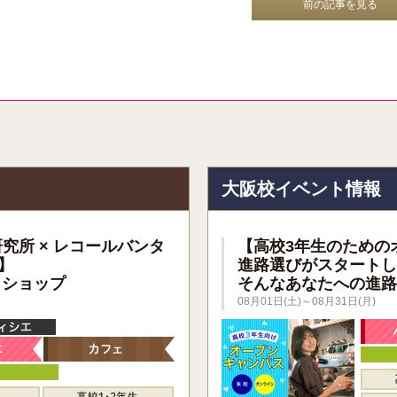
前の記事を見る
報
大阪校イベント情報
研究所 × レコールバンタ
【高校3年生のための
】
進路選びがスタートし
クショップ
そんなあなたへの進路
08月01日(土)～08月31日(月)