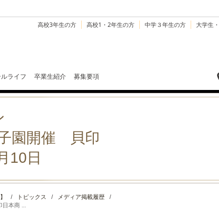
高校3年生の方
高校1・2年生の方
中学３年生の方
大学生
ールライフ
卒業生紹介
募集要項
ン
子園開催 貝印
月10日
】
/
トピックス
/
メディア掲載履歴
/
商 ...