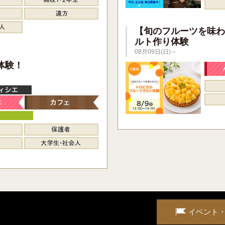
【旬のフルーツを味わ
ルト作り体験
08月09日(日)～
】
体験！
イベント