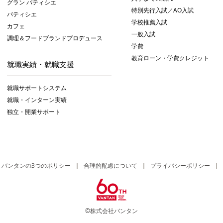
グラン パティシエ
特別先行入試／AO入試
パティシエ
学校推薦入試
カフェ
一般入試
調理＆フードブランドプロデュース
学費
教育ローン・学費クレジット
就職実績・就職支援
就職サポートシステム
就職・インターン実績
独立・開業サポート
バンタンの3つのポリシー
合理的配慮について
プライバシーポリシー
©株式会社バンタン