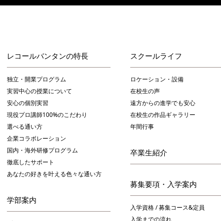
レコールバンタンの特長
スクールライフ
独立・開業プログラム
ロケーション・設備
実習中心の授業について
在校生の声
安心の個別実習
遠方からの進学でも安心
現役プロ講師100%のこだわり
在校生の作品ギャラリー
選べる通い方
年間行事
企業コラボレーション
国内・海外研修プログラム
卒業生紹介
徹底したサポート
あなたの好きを叶える⾊々な通い⽅
募集要項・入学案内
学部案内
入学資格 / 募集コース&定員
入学までの流れ