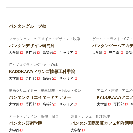
バンタングループ校
ファッション・ヘアメイク・デザイン・映像
ゲーム・イラスト・CG・
バンタンデザイン研究所
バンタンゲームアカ
大学部
専門部
高等部
キャリア
大学部
専門部
高等
IT・プログラミング・AI・Web
KADOKAWAドワンゴ情報工科学院
大学部
専門部
高等部
キャリア
動画クリエイター・動画編集・VTuber・歌い手
アニメ・声優・アニメ
バンタンクリエイターアカデミー
KADOKAWAア
大学部
専門部
高等部
キャリア
大学部
専門部
アート・デザイン・映像・映画
製菓・カフェ・和洋調理
バンタン芸術学院
バンタン国際製菓カフェ和洋調理
大学部
大学部