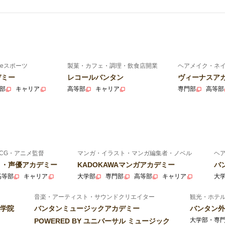
eスポーツ
製菓・カフェ・調理・飲食店開業
ヘアメイク・ネ
デミー
レコールバンタン
ヴィーナスア
部
キャリア
高等部
キャリア
専門部
高等部
CG・アニメ監督
マンガ・イラスト・マンガ編集者・ノベル
ヘ
ニメ・声優アカデミー
KADOKAWAマンガアカデミー
バ
高等部
キャリア
大学部
専門部
高等部
キャリア
大
音楽・アーティスト・サウンドクリエイター
観光・ホテ
学院
バンタンミュージックアカデミー
バンタン外
大学部・専
POWERED BY ユニバーサル ミュージック