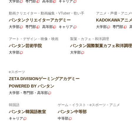
大学部
専門部
高等部
キャリア
動画クリエイター・動画編集・VTuber・歌い手
アニメ・声優・アニメ
バンタンクリエイターアカデミー
KADOKAWAア
大学部
専門部
高等部
キャリア
大学部
専門部
アート・デザイン・映像・映画
製菓・カフェ・和洋調理
バンタン芸術学院
バンタン国際製菓カフェ和洋調理
大学部
大学部
eスポーツ
ZETA DIVISIONゲーミングアカデミー
POWERED BY バンタン
大学部・専門部・高等部
韓国語
ゲーム・イラスト・eスポーツ・アニメ
バンタン韓国語教室
バンタン中等部
キャリア
中等部