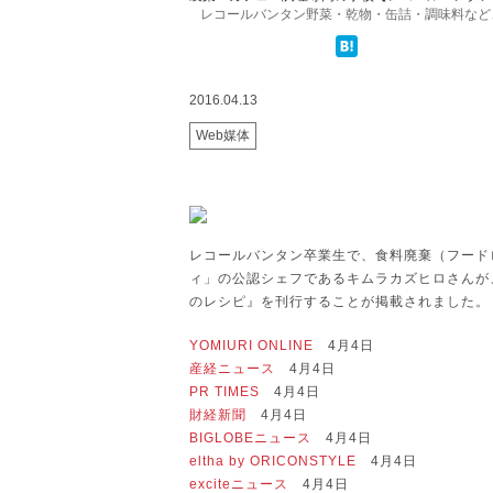
レコールバンタン野菜・乾物・缶詰・調味料など、余
2016.04.13
Web媒体
レコールバンタン卒業生で、食料廃棄（フード
ィ」の公認シェフであるキムラカズヒロさんが
のレシピ』を刊行することが掲載されました。
YOMIURI ONLINE
4月4日
産経ニュース
4月4日
PR TIMES
4月4日
財経新聞
4月4日
BIGLOBEニュース
4月4日
eltha by ORICONSTYLE
4月4日
exciteニュース
4月4日