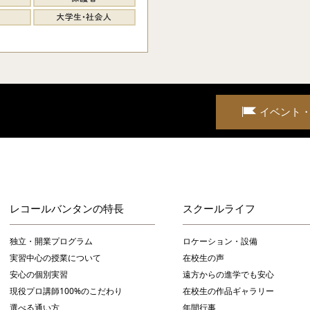
イベント
レコールバンタンの特長
スクールライフ
独立・開業プログラム
ロケーション・設備
実習中心の授業について
在校生の声
安心の個別実習
遠方からの進学でも安心
現役プロ講師100%のこだわり
在校生の作品ギャラリー
選べる通い方
年間行事