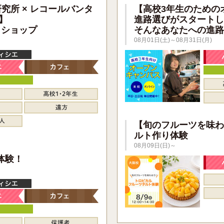
研究所 × レコールバンタ
【高校3年生のための
】
進路選びがスタートし
クショップ
そんなあなたへの進路
08月01日(土)～08月31日(月)
【旬のフルーツを味わ
ルト作り体験
08月09日(日)～
】
体験！