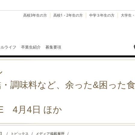
高校3年生の方
高校1・2年生の方
中学３年生の方
大学生
ールライフ
卒業生紹介
募集要項
ン
詰・調味料など、余った&困った
。
INE 4月4日 ほか
】
/
トピックス
/
メディア掲載履歴
/