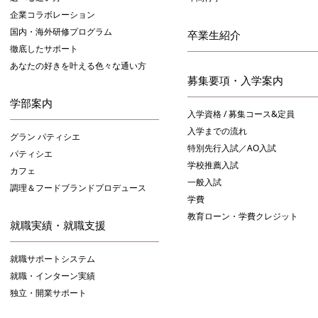
企業コラボレーション
国内・海外研修プログラム
卒業生紹介
徹底したサポート
あなたの好きを叶える⾊々な通い⽅
募集要項・入学案内
学部案内
入学資格 / 募集コース&定員
入学までの流れ
グラン パティシエ
特別先行入試／AO入試
パティシエ
学校推薦入試
カフェ
一般入試
調理＆フードブランドプロデュース
学費
教育ローン・学費クレジット
就職実績・就職支援
就職サポートシステム
就職・インターン実績
独立・開業サポート