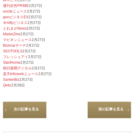
みやビズ
2月27日
週刊女性PRIME
2月27日
exciteニュース
2月27日
gooビジネスEX
2月27日
＠niftyビジネス
2月27日
とれまがNews
2月27日
MarkeZine
2月27日
マピオンニュース
2月27日
Bizloopサーチ
2月27日
SEOTOOLS
2月27日
フレッシュアイ
2月27日
StartHome
2月27日
朝日新聞デジタル
2月27日
楽天Infoseekニュース
2月27日
SankeiBiz
2月27日
Qetic
2月28日
次の記事を見る
前の記事を見る