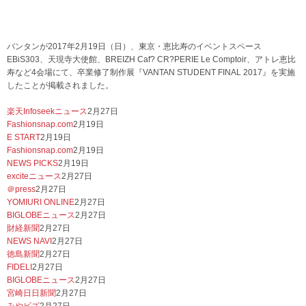
バンタンが2017年2月19日（日）、東京・恵比寿のイベントスペース
EBiS303、天現寺大使館、BREIZH Caf? CR?PERIE Le Comptoir、アトレ恵比
寿など4会場にて、卒業修了制作展『VANTAN STUDENT FINAL 2017』を実施
したことが掲載されました。
楽天Infoseekニュース
2月27日
Fashionsnap.com
2月19日
E START
2月19日
Fashionsnap.com
2月19日
NEWS PICKS
2月19日
exciteニュース
2月27日
＠press
2月27日
YOMIURI ONLINE
2月27日
BIGLOBEニュース
2月27日
財経新聞
2月27日
NEWS NAVI
2月27日
徳島新聞
2月27日
FIDELI
2月27日
BIGLOBEニュース
2月27日
宮崎日日新聞
2月27日