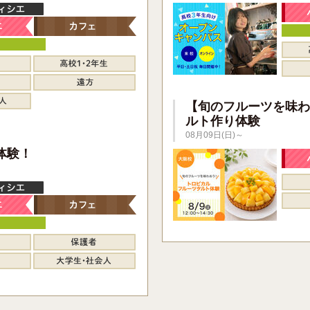
【旬のフルーツを味わ
ルト作り体験
08月09日(日)～
】
体験！