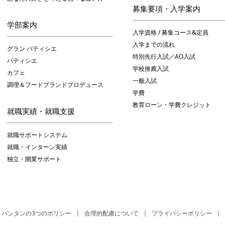
募集要項・入学案内
学部案内
入学資格 / 募集コース&定員
入学までの流れ
グラン パティシエ
特別先行入試／AO入試
パティシエ
学校推薦入試
カフェ
一般入試
調理＆フードブランドプロデュース
学費
教育ローン・学費クレジット
就職実績・就職支援
就職サポートシステム
就職・インターン実績
独立・開業サポート
バンタンの3つのポリシー
合理的配慮について
プライバシーポリシー