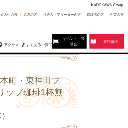
・短大生の方
遠方の方
社会人・フリーターの方
保護者の方
企業の方
イベント・説
資料請求
明会
アクセス
よくあるご質問
岩本町・東神田フ
リップ珈琲1杯無
体）