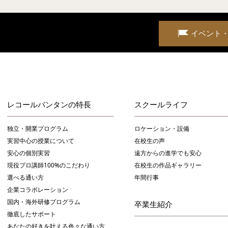
イベント
レコールバンタンの特長
スクールライフ
独立・開業プログラム
ロケーション・設備
実習中心の授業について
在校生の声
安心の個別実習
遠方からの進学でも安心
現役プロ講師100%のこだわり
在校生の作品ギャラリー
選べる通い方
年間行事
企業コラボレーション
国内・海外研修プログラム
卒業生紹介
徹底したサポート
あなたの好きを叶える⾊々な通い⽅