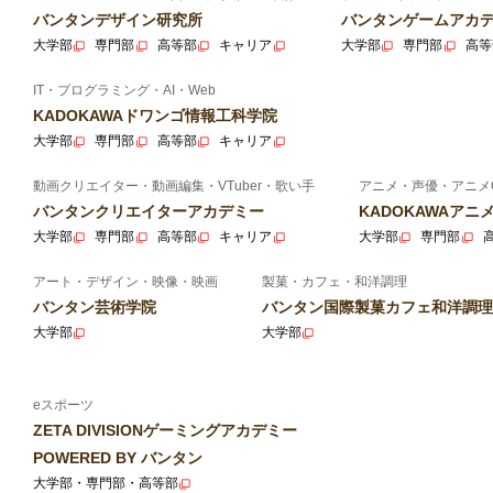
バンタンデザイン研究所
バンタンゲームアカ
大学部
専門部
高等部
キャリア
大学部
専門部
高等
IT・プログラミング・AI・Web
KADOKAWAドワンゴ情報工科学院
大学部
専門部
高等部
キャリア
動画クリエイター・動画編集・VTuber・歌い手
アニメ・声優・アニメ
バンタンクリエイターアカデミー
KADOKAWAア
大学部
専門部
高等部
キャリア
大学部
専門部
アート・デザイン・映像・映画
製菓・カフェ・和洋調理
バンタン芸術学院
バンタン国際製菓カフェ和洋調理
大学部
大学部
eスポーツ
ZETA DIVISIONゲーミングアカデミー
POWERED BY バンタン
大学部・専門部・高等部