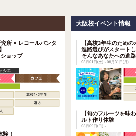
報
大阪校イベント情報
研究所 × レコールバンタ
【高校3年生のための
】
進路選びがスタートし
クショップ
そんなあなたへの進路
08月01日(土)～08月31日(月)
【旬のフルーツを味わ
ルト作り体験
08月09日(日)～
】
体験！