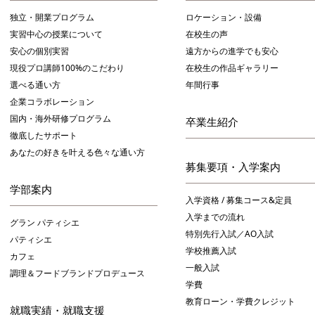
独立・開業プログラム
ロケーション・設備
実習中心の授業について
在校生の声
安心の個別実習
遠方からの進学でも安心
現役プロ講師100%のこだわり
在校生の作品ギャラリー
選べる通い方
年間行事
企業コラボレーション
国内・海外研修プログラム
卒業生紹介
徹底したサポート
あなたの好きを叶える⾊々な通い⽅
募集要項・入学案内
学部案内
入学資格 / 募集コース&定員
入学までの流れ
グラン パティシエ
特別先行入試／AO入試
パティシエ
学校推薦入試
カフェ
一般入試
調理＆フードブランドプロデュース
学費
教育ローン・学費クレジット
就職実績・就職支援