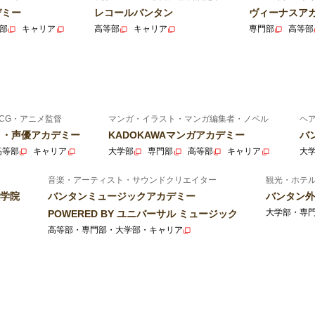
デミー
レコールバンタン
ヴィーナスア
部
キャリア
高等部
キャリア
専門部
高等部
CG・アニメ監督
マンガ・イラスト・マンガ編集者・ノベル
ヘ
ニメ・声優アカデミー
KADOKAWAマンガアカデミー
バ
高等部
キャリア
大学部
専門部
高等部
キャリア
大
音楽・アーティスト・サウンドクリエイター
観光・ホテ
学院
バンタンミュージックアカデミー
バンタン外
大学部・専
POWERED BY ユニバーサル ミュージック
高等部・専門部・大学部・キャリア