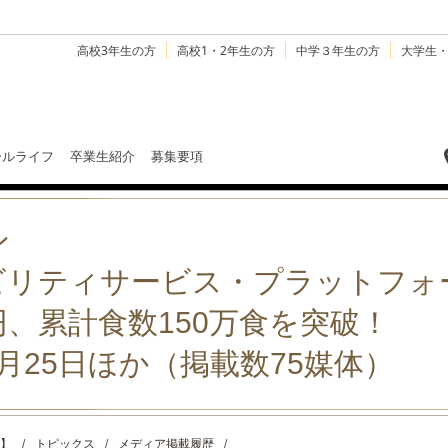
高校3年生の方
高校1・2年生の方
中学３年生の方
大学生
ールライフ
卒業生紹介
募集要項
ン
リティサービス・プラットフォー
円、累計食数150万食を突破！
月25日ほか（掲載数75媒体）
】
/
トピックス
/
メディア掲載履歴
/