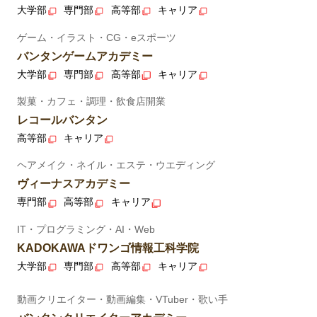
大学部
専門部
高等部
キャリア
ゲーム・イラスト・CG・eスポーツ
バンタンゲームアカデミー
大学部
専門部
高等部
キャリア
製菓・カフェ・調理・飲食店開業
レコールバンタン
高等部
キャリア
ヘアメイク・ネイル・エステ・ウエディング
ヴィーナスアカデミー
専門部
高等部
キャリア
IT・プログラミング・AI・Web
KADOKAWAドワンゴ情報工科学院
大学部
専門部
高等部
キャリア
動画クリエイター・動画編集・VTuber・歌い手