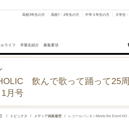
高校3年生の方
高校1・2年生の方
中学３年生の方
大学生
ールライフ
卒業生紹介
募集要項
ン
Event HOLIC 飲んで歌って踊って
l 1月号
】
/
トピックス
/
メディア掲載履歴
/
レコールバンタンMeets the Event HO ..