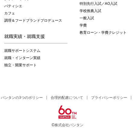
特別先行入試／AO入試
パティシエ
学校推薦入試
カフェ
一般入試
調理＆フードブランドプロデュース
学費
教育ローン・学費クレジット
就職実績・就職支援
就職サポートシステム
就職・インターン実績
独立・開業サポート
バンタンの3つのポリシー
合理的配慮について
プライバシーポリシー
©株式会社バンタン