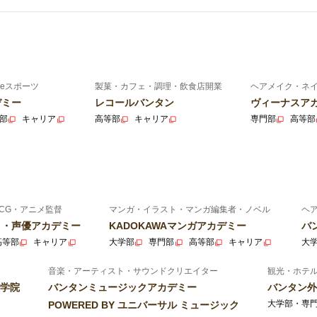
eスポーツ
製菓・カフェ・調理・飲食店開業
ヘアメイク・ネ
デミー
レコールバンタン
ヴィーナスア
部
キャリア
高等部
キャリア
専門部
高等部
CG・アニメ監督
マンガ・イラスト・マンガ編集者・ノベル
ヘ
ニメ・声優アカデミー
KADOKAWAマンガアカデミー
バ
高等部
キャリア
大学部
専門部
高等部
キャリア
大
音楽・アーティスト・サウンドクリエイター
観光・ホテ
学院
バンタンミュージックアカデミー
バンタン外
大学部・専
POWERED BY ユニバーサル ミュージック