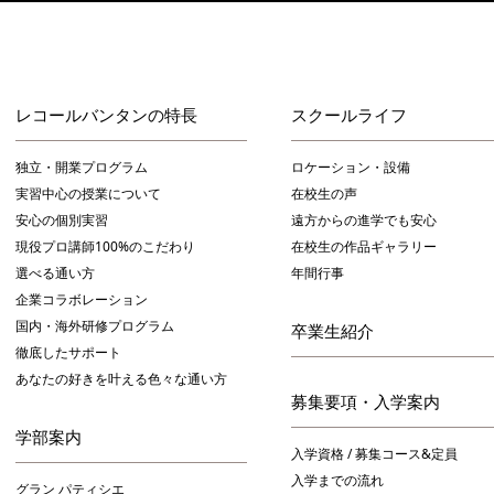
レコールバンタンの特長
スクールライフ
独立・開業プログラム
ロケーション・設備
実習中心の授業について
在校生の声
安心の個別実習
遠方からの進学でも安心
現役プロ講師100%のこだわり
在校生の作品ギャラリー
選べる通い方
年間行事
企業コラボレーション
国内・海外研修プログラム
卒業生紹介
徹底したサポート
あなたの好きを叶える⾊々な通い⽅
募集要項・入学案内
学部案内
入学資格 / 募集コース&定員
入学までの流れ
グラン パティシエ