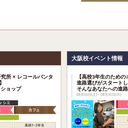
報
大阪校イベント情報
研究所 × レコールバンタ
【高校3年生のための
】
進路選びがスタートし
クショップ
そんなあなたへの進路
08月01日(土)～08月31日(月)