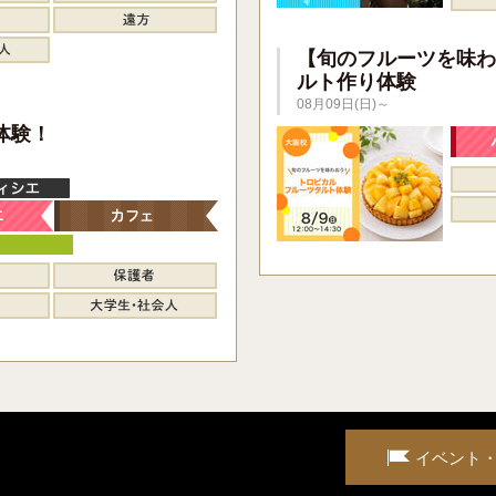
【旬のフルーツを味わ
ルト作り体験
08月09日(日)～
】
体験！
イベント