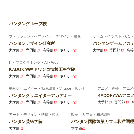
バンタングループ校
ファッション・ヘアメイク・デザイン・映像
ゲーム・イラスト・CG・
バンタンデザイン研究所
バンタンゲームアカ
大学部
専門部
高等部
キャリア
大学部
専門部
高等
IT・プログラミング・AI・Web
KADOKAWAドワンゴ情報工科学院
大学部
専門部
高等部
キャリア
動画クリエイター・動画編集・VTuber・歌い手
アニメ・声優・アニメ
バンタンクリエイターアカデミー
KADOKAWAア
大学部
専門部
高等部
キャリア
大学部
専門部
アート・デザイン・映像・映画
製菓・カフェ・和洋調理
バンタン芸術学院
バンタン国際製菓カフェ和洋調理
大学部
大学部