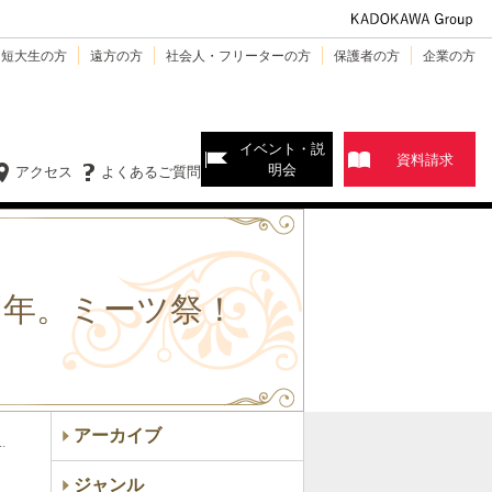
・短大生の方
遠方の方
社会人・フリーターの方
保護者の方
企業の方
イベント・説
資料請求
明会
アクセス
よくあるご質問
25周年。ミーツ祭！
アーカイブ
.
ジャンル