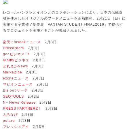
レコールバンタンとイオンとのコラボレーションにより、日本の伝統食
材を使用したオリジナルのフードメニューを企画開発、2月21日（日）に
実施する卒業修了制作展「VANTAN STUDENT FINAL2016」で提供す
るプロジェクトを実施することが掲載されました。
楽天Infoseekニュース
2月3日
PressRoom
2月3日
gooビジネスEX
2月3日
＠niftyビジネス
2月3日
とれまがNews
2月3日
MarkeZine
2月3日
exciteニュース
2月3日
マピオンニュース
2月3日
Bizloopサーチ
2月3日
SEOTOOLS
2月3日
N+ News Release
2月3日
PRESS PARTNERZ！
2月3日
ぷろなび
2月3日
potaru
2月3日
フレッシュアイ
2月3日