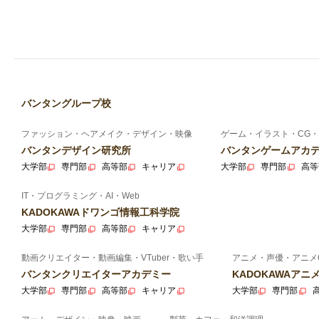
バンタングループ校
ファッション・ヘアメイク・デザイン・映像
ゲーム・イラスト・CG・
バンタンデザイン研究所
バンタンゲームアカ
大学部
専門部
高等部
キャリア
大学部
専門部
高等
IT・プログラミング・AI・Web
KADOKAWAドワンゴ情報工科学院
大学部
専門部
高等部
キャリア
動画クリエイター・動画編集・VTuber・歌い手
アニメ・声優・アニメ
バンタンクリエイターアカデミー
KADOKAWAア
大学部
専門部
高等部
キャリア
大学部
専門部