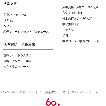
学部案内
入学資格 / 募集コース&定員
入学までの流れ
グラン パティシエ
特別先行入試／AO入試
パティシエ
学校推薦入試
カフェ
一般入試
調理＆フードブランドプロデュース
学費
教育ローン・学費クレジット
就職実績・就職支援
就職サポートシステム
就職・インターン実績
独立・開業サポート
バンタンの3つのポリシー
合理的配慮について
プライバシーポリシー