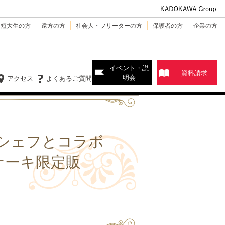
・短大生の方
遠方の方
社会人・フリーターの方
保護者の方
企業の方
イベント・説
資料請求
明会
アクセス
よくあるご質問
気シェフとコラボ
スケーキ限定販