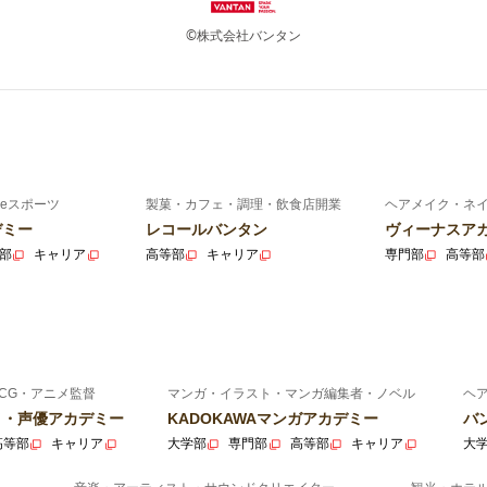
©株式会社バンタン
eスポーツ
製菓・カフェ・調理・飲食店開業
ヘアメイク・ネ
デミー
レコールバンタン
ヴィーナスア
部
キャリア
高等部
キャリア
専門部
高等部
CG・アニメ監督
マンガ・イラスト・マンガ編集者・ノベル
ヘ
ニメ・声優アカデミー
KADOKAWAマンガアカデミー
バ
高等部
キャリア
大学部
専門部
高等部
キャリア
大