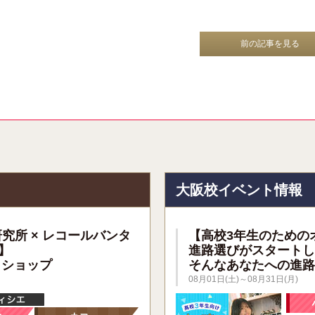
前の記事を見る
報
大阪校イベント情報
研究所 × レコールバンタ
【高校3年生のための
】
進路選びがスタートし
クショップ
そんなあなたへの進路
08月01日(土)～08月31日(月)