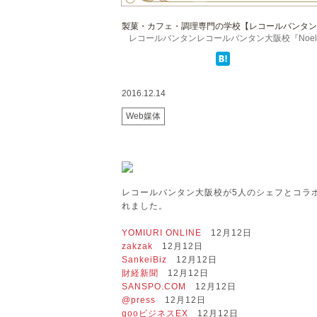
製菓・カフェ・調理専門の学校【レコールバンタン
レコールバンタンレコールバンタン大阪校『Noel 2 
2016.12.14
Web媒体
レコールバンタン大阪校が5人のシェフとコラボ
れました。
YOMIURI ONLINE
12月12日
zakzak
12月12日
SankeiBiz
12月12日
財経新聞
12月12日
SANSPO.COM
12月12日
@press
12月12日
gooビジネスEX
12月12日