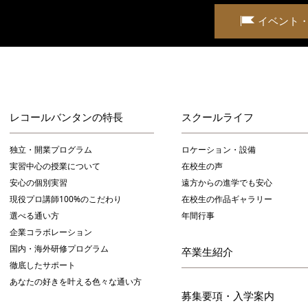
イベント
レコールバンタンの特長
スクールライフ
独立・開業プログラム
ロケーション・設備
実習中心の授業について
在校生の声
安心の個別実習
遠方からの進学でも安心
現役プロ講師100%のこだわり
在校生の作品ギャラリー
選べる通い方
年間行事
企業コラボレーション
国内・海外研修プログラム
卒業生紹介
徹底したサポート
あなたの好きを叶える⾊々な通い⽅
募集要項・入学案内