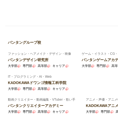
バンタングループ校
ファッション・ヘアメイク・デザイン・映像
ゲーム・イラスト・CG・
バンタンデザイン研究所
バンタンゲームアカ
大学部
専門部
高等部
キャリア
大学部
専門部
高等
IT・プログラミング・AI・Web
KADOKAWAドワンゴ情報工科学院
大学部
専門部
高等部
キャリア
動画クリエイター・動画編集・VTuber・歌い手
アニメ・声優・アニメ
バンタンクリエイターアカデミー
KADOKAWAア
大学部
専門部
高等部
キャリア
大学部
専門部