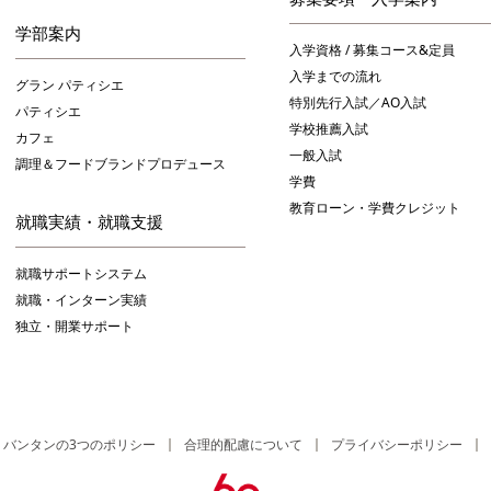
学部案内
入学資格 / 募集コース&定員
入学までの流れ
グラン パティシエ
特別先行入試／AO入試
パティシエ
学校推薦入試
カフェ
一般入試
調理＆フードブランドプロデュース
学費
教育ローン・学費クレジット
就職実績・就職支援
就職サポートシステム
就職・インターン実績
独立・開業サポート
バンタンの3つのポリシー
合理的配慮について
プライバシーポリシー