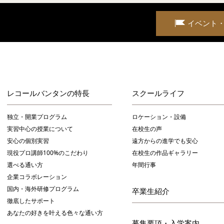
イベント
レコールバンタンの特長
スクールライフ
独立・開業プログラム
ロケーション・設備
実習中心の授業について
在校生の声
安心の個別実習
遠方からの進学でも安心
現役プロ講師100%のこだわり
在校生の作品ギャラリー
選べる通い方
年間行事
企業コラボレーション
国内・海外研修プログラム
卒業生紹介
徹底したサポート
あなたの好きを叶える⾊々な通い⽅
募集要項・入学案内