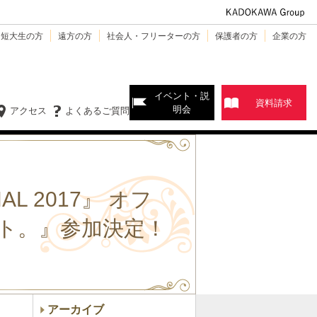
・短大生の方
遠方の方
社会人・フリーターの方
保護者の方
企業の方
イベント・説
資料請求
明会
アクセス
よくあるご質問
L 2017』 オフ
ト。』参加決定！
アーカイブ