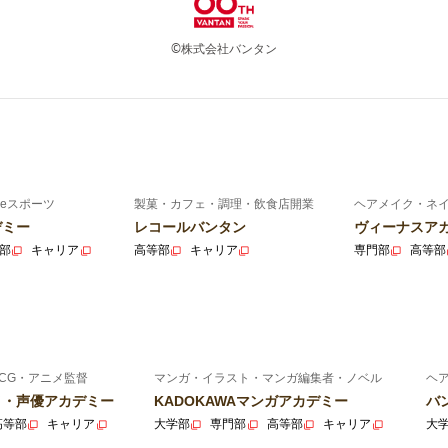
©株式会社バンタン
eスポーツ
製菓・カフェ・調理・飲食店開業
ヘアメイク・ネ
デミー
レコールバンタン
ヴィーナスア
部
キャリア
高等部
キャリア
専門部
高等部
CG・アニメ監督
マンガ・イラスト・マンガ編集者・ノベル
ヘ
ニメ・声優アカデミー
KADOKAWAマンガアカデミー
バ
高等部
キャリア
大学部
専門部
高等部
キャリア
大