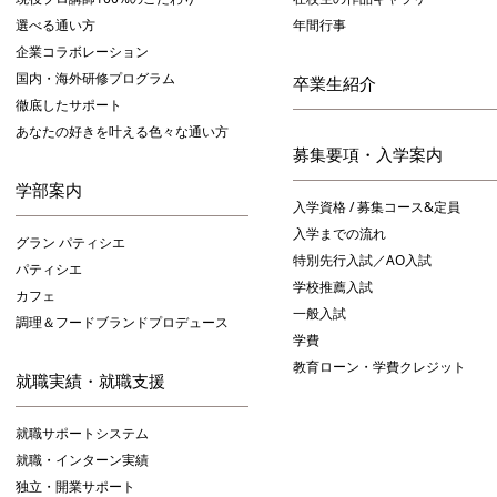
選べる通い方
年間行事
企業コラボレーション
国内・海外研修プログラム
卒業生紹介
徹底したサポート
あなたの好きを叶える⾊々な通い⽅
募集要項・入学案内
学部案内
入学資格 / 募集コース&定員
入学までの流れ
グラン パティシエ
特別先行入試／AO入試
パティシエ
学校推薦入試
カフェ
一般入試
調理＆フードブランドプロデュース
学費
教育ローン・学費クレジット
就職実績・就職支援
就職サポートシステム
就職・インターン実績
独立・開業サポート