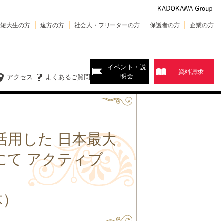
・短大生の方
遠方の方
社会人・フリーターの方
保護者の方
企業の方
イベント・説
資料請求
明会
アクセス
よくあるご質問
活用した 日本最大
賞にて アクティブ
体）