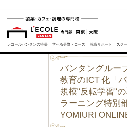
レコールバンタンの特長
学べる分野・コース
就職サポート
スク
バンタングルー
教育のICT 化
規模"反転学習"の取
ラーニング特別
YOMIURI ON