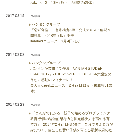
zakzak 3月10日 ほか（掲載数25媒体）
2017.03.15
Web媒体
バンタングループ
『必ず合格！ 色彩検定3級 公式テキスト解説＆
問題集 2018年度版』発売
livedoorニュース 3月9日 ほか
2017.03.08
Web媒体
バンタングループ
バンタン卒業修了制作展『VANTAN STUDENT
FINAL 2017』-THE POWER OF DESIGN-大盛況の
うちに感動のフィナーレ！！
楽天Infoseekニュース 2月27日 ほか（掲載数31媒
体）
2017.02.28
Web媒体
『まんがでわかる 親子で始めるプログラミング
教育 子供の論理的思考力と問題解決力を高める育
て方』~2017年2月24日(金)発売~ 自分で考える力が
身につく、自立した賢い子供を育てる最新教育のヒ