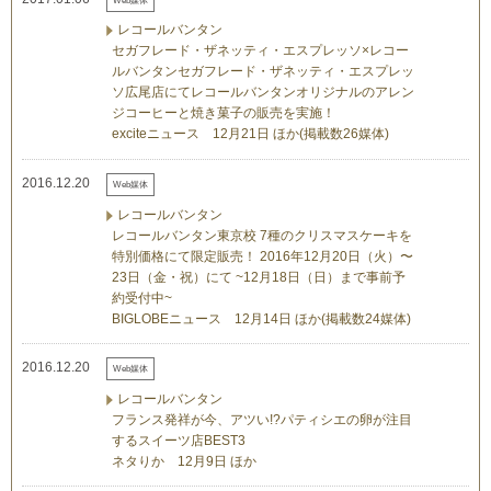
Web媒体
レコールバンタン
セガフレード・ザネッティ・エスプレッソ×レコー
ルバンタンセガフレード・ザネッティ・エスプレッ
ソ広尾店にてレコールバンタンオリジナルのアレン
ジコーヒーと焼き菓子の販売を実施！
exciteニュース 12月21日 ほか(掲載数26媒体)
2016.12.20
Web媒体
レコールバンタン
レコールバンタン東京校 7種のクリスマスケーキを
特別価格にて限定販売！ 2016年12月20日（火）〜
23日（金・祝）にて ~12月18日（日）まで事前予
約受付中~
BIGLOBEニュース 12月14日 ほか(掲載数24媒体)
2016.12.20
Web媒体
レコールバンタン
フランス発祥が今、アツい!?パティシエの卵が注目
するスイーツ店BEST3
ネタりか 12月9日 ほか