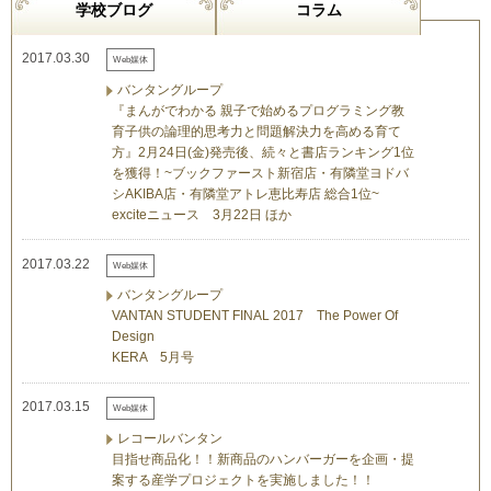
学校ブログ
コラム
2017.03.30
Web媒体
バンタングループ
『まんがでわかる 親子で始めるプログラミング教
育子供の論理的思考力と問題解決力を高める育て
方』2月24日(金)発売後、続々と書店ランキング1位
を獲得！~ブックファースト新宿店・有隣堂ヨドバ
シAKIBA店・有隣堂アトレ恵比寿店 総合1位~
exciteニュース 3月22日 ほか
2017.03.22
Web媒体
バンタングループ
VANTAN STUDENT FINAL 2017 The Power Of
Design
KERA 5月号
2017.03.15
Web媒体
レコールバンタン
目指せ商品化！！新商品のハンバーガーを企画・提
案する産学プロジェクトを実施しました！！