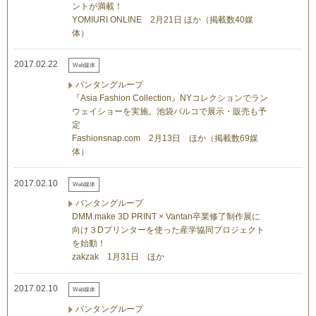
ントが満載！
YOMIURI ONLINE 2月21日 ほか（掲載数40媒
体）
2017.02.22
Web媒体
バンタングループ
『Asia Fashion Collection』NYコレクションでラン
ウェイショーを実施。池袋パルコで展示・販売も予
定
Fashionsnap.com 2月13日 ほか（掲載数69媒
体）
2017.02.10
Web媒体
バンタングループ
DMM.make 3D PRINT × Vantan卒業修了制作展に
向け３Dプリンターを使った産学協同プロジェクト
を始動！
zakzak 1月31日 ほか
2017.02.10
Web媒体
バンタングループ