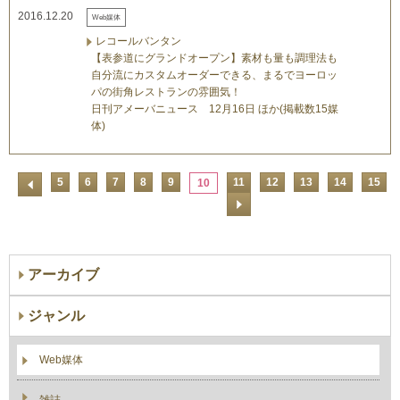
2016.12.20
Web媒体
レコールバンタン
【表参道にグランドオープン】素材も量も調理法も
自分流にカスタムオーダーできる、まるでヨーロッ
パの街角レストランの雰囲気！
日刊アメーバニュース 12月16日 ほか(掲載数15媒
体)
5
6
7
8
9
11
12
13
14
15
10
アーカイブ
ジャンル
Web媒体
雑誌